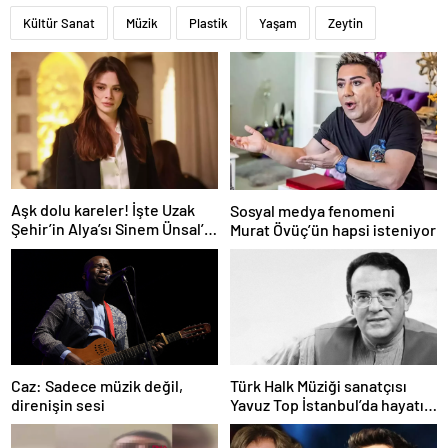
Kültür Sanat
Müzik
Plastik
Yaşam
Zeytin
Aşk dolu kareler! İşte Uzak
Sosyal medya fenomeni
Şehir’in Alya’sı Sinem Ünsal’ın
Murat Övüç’ün hapsi isteniyor
gerçek hayattaki sevgilisi
Caz: Sadece müzik değil,
Türk Halk Müziği sanatçısı
direnişin sesi
Yavuz Top İstanbul’da hayatını
kaybetti