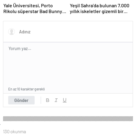
Yale Üniversitesi, Porto
Yeşil Sahra’da bulunan 7.000
Rikolu süperstar Bad Bunny
yıllık iskeletler gizemli bir
üzerine ders açıyor
insan soyunu ortaya çıkardı
En az 10 karakter gerekli
Gönder
130 okunma