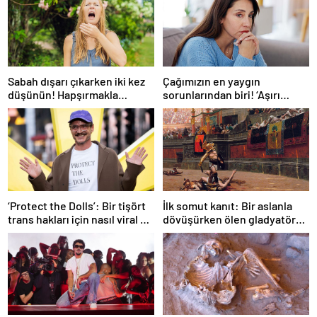
Sabah dışarı çıkarken iki kez
Çağımızın en yaygın
düşünün! Hapşırmakla
sorunlarından biri! ‘Aşırı
başlayıp astıma
düşünmeyle başa çıkmak
dönüşebiliyor
mümkün’
‘Protect the Dolls’: Bir tişört
İlk somut kanıt: Bir aslanla
trans hakları için nasıl viral bir
dövüşürken ölen gladyatörün
sembol haline geldi?
iskeleti bulundu