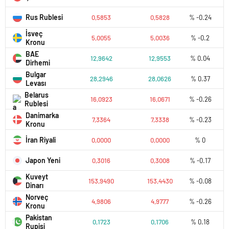
Rus Rublesi
0,5853
0,5828
% -0.24
İsveç
5,0055
5,0036
% -0.2
Kronu
BAE
12,9642
12,9553
% 0.04
Dirhemi
Bulgar
28,2946
28,0626
% 0.37
Levası
Belarus
16,0923
16,0671
% -0.26
Rublesi
Danimarka
7,3364
7,3338
% -0.23
Kronu
İran Riyali
0,0000
0,0000
% 0
Japon Yeni
0,3016
0,3008
% -0.17
Kuveyt
153,9490
153,4430
% -0.08
Dinarı
Norveç
4,9806
4,9777
% -0.26
Kronu
Pakistan
0,1723
0,1706
% 0.18
Rupisi