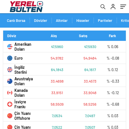
Canlı Borsa
Dövizler
Altınlar
Hisseler
Pariteler
Krit
Döviz
Alış
Satış
Fark
Amerikan
47,5960
47,5930
% 0.06
Doları
Euro
54,9782
54,9484
% -0.08
İngiliz
64,1843
64,1617
% 0.12
Sterlini
Avustralya
33,4698
33,4573
% -0.33
Doları
Kanada
33,9151
33,9048
% -0.12
Doları
İsviçre
58,5509
58,5256
% -0.68
Frankı
Çin Yuanı
7,0534
7,0497
% 0.03
Offshore
Çin Yuanı
7,0522
7,0507
% 0.03