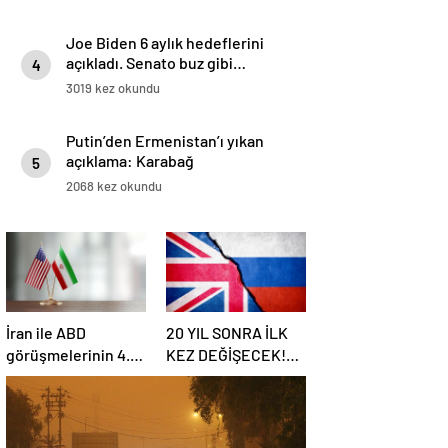
Joe Biden 6 aylık hedeflerini
açıkladı. Senato buz gibi…
4
3019 kez okundu
Putin’den Ermenistan’ı yıkan
açıklama: Karabağ
5
Azerbaycan’ın ayrılmaz bir
2068 kez okundu
parçasıdır!
İran ile ABD
20 YIL SONRA İLK
görüşmelerinin 4.
KEZ DEĞİŞECEK!
turu: Tarih ve yer
Rusya ile olası
belli oldu
savaş…
İngiltere’nin gizli
planı güncelleniyor!