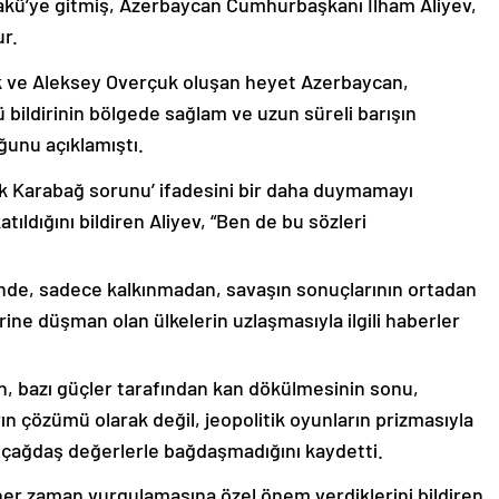
akü’ye gitmiş, Azerbaycan Cumhurbaşkanı İlham Aliyev,
ur.
k ve Aleksey Overçuk oluşan heyet Azerbaycan,
 bildirinin bölgede sağlam ve uzun süreli barışın
ğunu açıklamıştı.
lık Karabağ sorunu’ ifadesini bir daha duymamayı
ıldığını bildiren Aliyev, “Ben de bu sözleri
nde, sadece kalkınmadan, savaşın sonuçlarının ortadan
rine düşman olan ülkelerin uzlaşmasıyla ilgili haberler
nin, bazı güçler tarafından kan dökülmesinin sonu,
ın çözümü olarak değil, jeopolitik oyunların prizmasıyla
 çağdaş değerlerle bağdaşmadığını kaydetti.
er zaman vurgulamasına özel önem verdiklerini bildiren