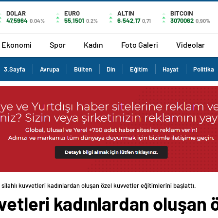
DOLAR
EURO
ALTIN
BITCOIN
47,5964
55,1501
6.542,17
3070062
0.04%
0.2%
0,71
0,90%
Ekonomi
Spor
Kadın
Foto Galeri
Videolar
3.Sayfa
Avrupa
Bülten
Din
Eğitim
Hayat
Politika
ilahlı kuvvetleri kadınlardan oluşan özel kuvvetler eğitimlerini başlattı.
vetleri kadınlardan oluşan 