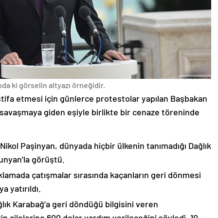
da ki görselin altyazı örneğidir.
stifa etmesi için günlerce protestolar yapılan Başbakan
avaşmaya giden eşiyle birlikte bir cenaze töreninde
 Nikol Paşinyan, dünyada hiçbir ülkenin tanımadığı Dağlık
unyan’la görüştü.
çıklamada çatışmalar sırasında kaçanların geri dönmesi
 yatırıldı.
lık Karabağ’a geri döndüğü bilgisini veren
n ailelerine 600 dolar yardım verileceğini söyledi. 10