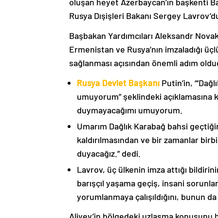
oluşan heyet Azerbaycan’ın başkenti B
Rusya Dışişleri Bakanı Sergey Lavrov’d
Başbakan Yardımcıları Aleksandr Nova
Ermenistan ve Rusya’nın imzaladığı üçlü
sağlanması açısından önemli adım oldu
Rusya Devlet Başkanı
Putin’in, “‘Dağ
umuyorum” şeklindeki açıklamasına kat
duymayacağımı umuyorum.
Umarım Dağlık Karabağ bahsi geçtiği
kaldırılmasından ve bir zamanlar birbi
duyacağız.” dedi.
Lavrov, üç ülkenin imza attığı bildiri
barışçıl yaşama geçiş, insani sorunlar
yorumlanmaya çalışıldığını, bunun da
Aliyev’in bölgedeki uzlaşma konusunu h