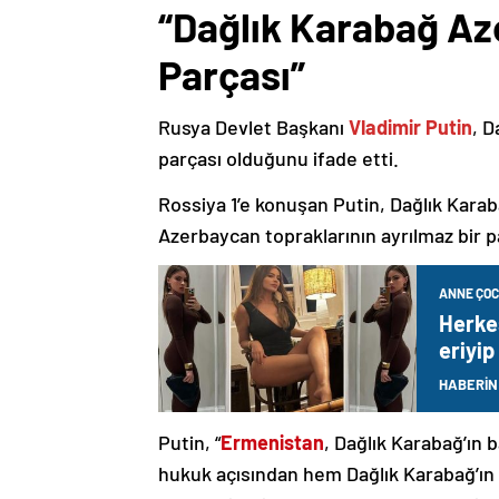
“Dağlık Karabağ Az
Parçası”
Rusya Devlet Başkanı
Vladimir Putin
, D
parçası olduğunu ifade etti.
Rossiya 1’e konuşan Putin, Dağlık Karaba
Azerbaycan topraklarının ayrılmaz bir p
ANNE ÇO
Herke
eriyip
HABERİN
Putin, “
Ermenistan
, Dağlık Karabağ’ın 
hukuk açısından hem Dağlık Karabağ’ı