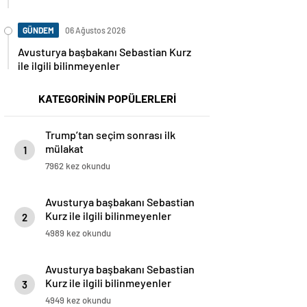
GÜNDEM
06 Ağustos 2026
Avusturya başbakanı Sebastian Kurz
ile ilgili bilinmeyenler
KATEGORİNİN POPÜLERLERİ
Trump’tan seçim sonrası ilk
mülakat
1
7962 kez okundu
Avusturya başbakanı Sebastian
Kurz ile ilgili bilinmeyenler
2
4989 kez okundu
Avusturya başbakanı Sebastian
Kurz ile ilgili bilinmeyenler
3
4949 kez okundu