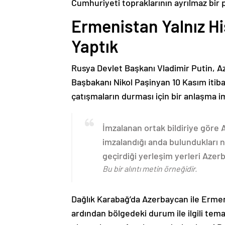
Cumhuriyeti topraklarının ayrılmaz bir 
Ermenistan Yalnız H
Yaptık
Rusya Devlet Başkanı Vladimir Putin, 
Başbakanı Nikol Paşinyan 10 Kasım itib
çatışmaların durması için bir anlaşma i
İmzalanan ortak bildiriye göre
imzalandığı anda bulundukları n
geçirdiği yerleşim yerleri Aze
Bu bir alıntı metin örneğidir.
Dağlık Karabağ’da Azerbaycan ile Erme
ardından bölgedeki durum ile ilgili t