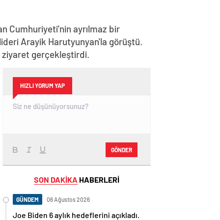
n Cumhuriyeti'nin ayrılmaz bir
lideri Arayik Harutyunyan'la görüştü.
iyaret gerçekleştirdi.
HIZLI YORUM YAP
GÖNDER
SON DAKİKA
HABERLERİ
GÜNDEM
06 Ağustos 2026
Joe Biden 6 aylık hedeflerini açıkladı.