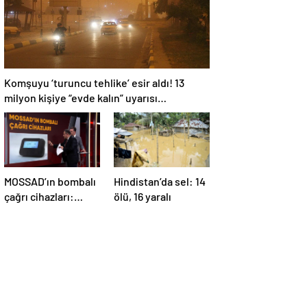
Komşuyu ‘turuncu tehlike’ esir aldı! 13
milyon kişiye “evde kalın” uyarısı…
MOSSAD’ın bombalı
Hindistan’da sel: 14
çağrı cihazları:
ölü, 16 yaralı
İsrail’in yeni
suikastını MİT
önledi