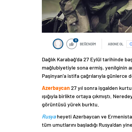
0
BEĞENDİM
ABONE OL
Dağlık Karabağ’da 27 Eylül tarihinde ba
mağlubiyetiyle sona ermiş, yenilginin 
Paşinyan’a istifa çağrılarıyla günlerce 
Azerbaycan
27 yıl sonra işgalden kurtu
ışığıyla birlikte ortaya çıkmıştı. Nere
görüntüsü yürek burktu.
Rusya
heyeti Azerbaycan ve Ermenistan
tüm umutlarını başladığı Rusya’dan yine