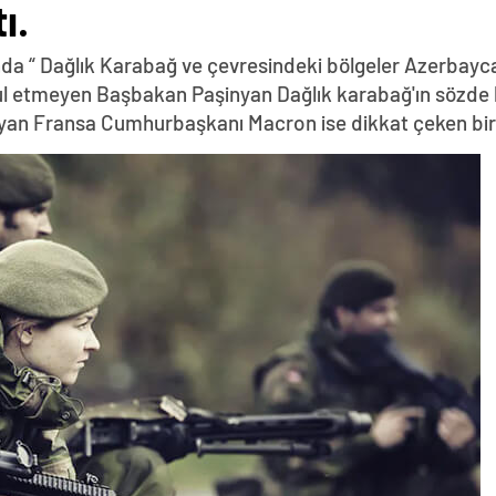
ı.
da “ Dağlık Karabağ ve çevresindeki bölgeler Azerbayca
abul etmeyen Başbakan Paşinyan Dağlık karabağ'ın sözde 
yan Fransa Cumhurbaşkanı Macron ise dikkat çeken bir z