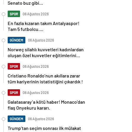
Senato buz gibi…
SPOR
06 Ağustos 2026
En fazla kızaran takım Antalyaspor!
Tam 5 futbolcu….
GÜNDEM
06 Ağustos 2026
Norweç silahlı kuvvetleri kadınlardan
oluşan özel kuvvetler eğitimlerini
başlattı.
SPOR
06 Ağustos 2026
Cristiano Ronaldo’nun akıllara zarar
tüm kariyerinin istatistiğini çıkardık !
SPOR
06 Ağustos 2026
Galatasaray’a kötü haber! Monaco’dan
flaş Onyekuru kararı.
GÜNDEM
06 Ağustos 2026
Trump’tan seçim sonrası ilk mülakat