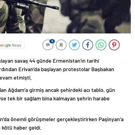
0
News
şlayan savaş 44 günde Ermenistan’ın tarihi
ardından Erivan’da başlayan protestolar Başbakan
devam etmişti.
lan Ağdam’a girmiş ancak şehirdeki acı tablo, gün
deyse tek bir sağlam bina kalmayan şehrin harabe
’da önemli görüşmeler gerçekleştirirken Paşinyan’a
 kötü haber geldi.