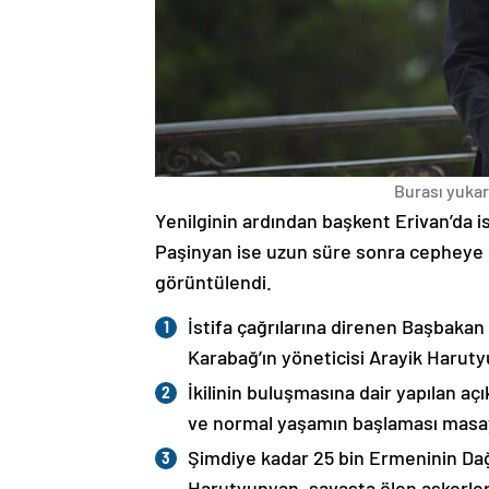
Burası yukarı
Yenilginin ardından başkent Erivan’da i
Paşinyan ise uzun süre sonra cepheye s
görüntülendi.
İstifa çağrılarına direnen Başbakan
Karabağ’ın yöneticisi Arayik Haruty
İkilinin buluşmasına dair yapılan a
ve normal yaşamın başlaması masaya
Şimdiye kadar 25 bin Ermeninin Dağ
Harutyunyan, savaşta ölen askerleri