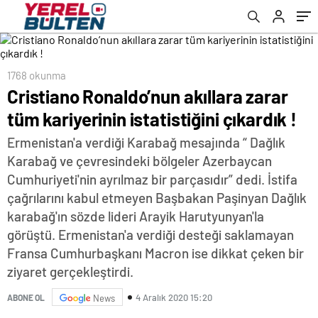
1768 okunma
Cristiano Ronaldo’nun akıllara zarar
tüm kariyerinin istatistiğini çıkardık !
Ermenistan'a verdiği Karabağ mesajında “ Dağlık
Karabağ ve çevresindeki bölgeler Azerbaycan
Cumhuriyeti'nin ayrılmaz bir parçasıdır” dedi. İstifa
çağrılarını kabul etmeyen Başbakan Paşinyan Dağlık
karabağ'ın sözde lideri Arayik Harutyunyan'la
görüştü. Ermenistan'a verdiği desteği saklamayan
Fransa Cumhurbaşkanı Macron ise dikkat çeken bir
ziyaret gerçekleştirdi.
4 Aralık 2020 15:20
ABONE OL
News