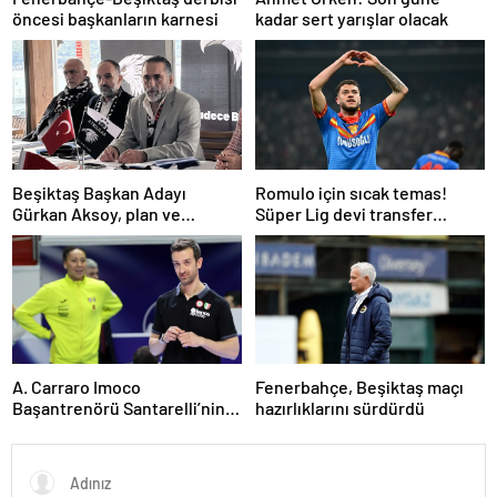
öncesi başkanların karnesi
kadar sert yarışlar olacak
Beşiktaş Başkan Adayı
Romulo için sıcak temas!
Gürkan Aksoy, plan ve
Süper Lig devi transfer
projelerini anlattı
ateşini yaktı!
A. Carraro Imoco
Fenerbahçe, Beşiktaş maçı
Başantrenörü Santarelli’nin
hazırlıklarını sürdürdü
finaldeki rakip tercihi
VakıfBank