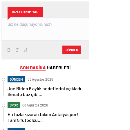
HIZLI YORUM YAP
GÖNDER
SON DAKİKA
HABERLERİ
GÜNDEM
08 Ağustos 2026
Joe Biden 6 aylık hedeflerini açıkladı.
Senato buz gibi…
SPOR
08 Ağustos 2026
En fazla kızaran takım Antalyaspor!
Tam 5 futbolcu….