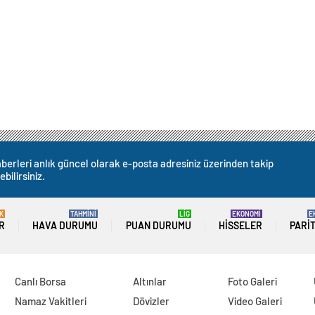
berleri anlık güncel olarak e-posta adresiniz üzerinden takip
ebilirsiniz.
K
TAHMİNİ
LİG
EKONOMİ
E
R
HAVA DURUMU
PUAN DURUMU
HISSELER
PARI
Canlı Borsa
Altınlar
Foto Galeri
Namaz Vakitleri
Dövizler
Video Galeri