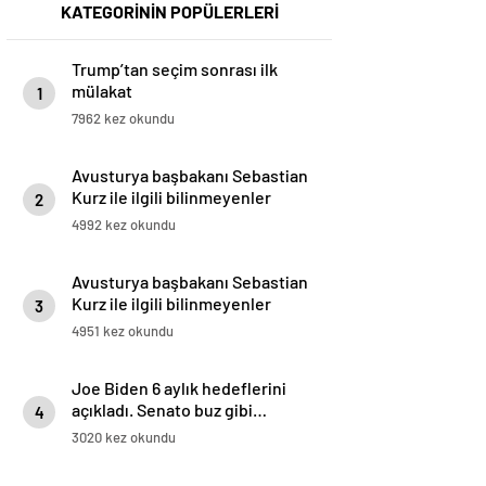
KATEGORİNİN POPÜLERLERİ
Trump’tan seçim sonrası ilk
mülakat
1
7962 kez okundu
Avusturya başbakanı Sebastian
Kurz ile ilgili bilinmeyenler
2
4992 kez okundu
Avusturya başbakanı Sebastian
Kurz ile ilgili bilinmeyenler
3
4951 kez okundu
Joe Biden 6 aylık hedeflerini
açıkladı. Senato buz gibi…
4
3020 kez okundu