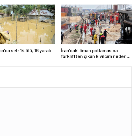
ngiltere’nin gizli planı
uyarısı…
eniyor!
n’da sel: 14 ölü, 16 yaralı
İran’daki liman patlamasına
forkliftten çıkan kıvılcım neden
olmuş