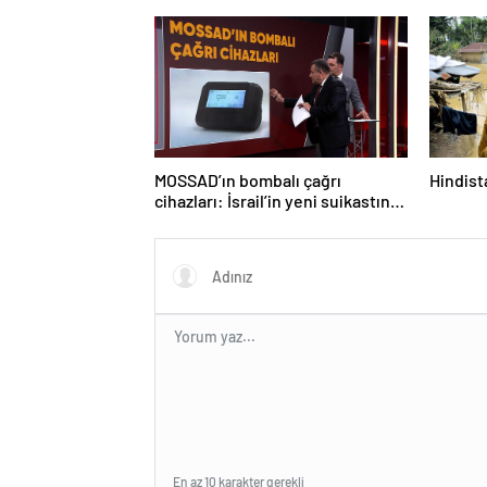
savaş… İ
güncell
MOSSAD’ın bombalı çağrı
Hindista
cihazları: İsrail’in yeni suikastını
MİT önledi
En az 10 karakter gerekli