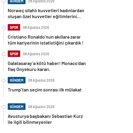
GÜNDEM
08 Ağustos 2026
Norweç silahlı kuvvetleri kadınlardan
oluşan özel kuvvetler eğitimlerini
başlattı.
SPOR
08 Ağustos 2026
Cristiano Ronaldo’nun akıllara zarar
tüm kariyerinin istatistiğini çıkardık !
SPOR
08 Ağustos 2026
Galatasaray’a kötü haber! Monaco’dan
flaş Onyekuru kararı.
GÜNDEM
08 Ağustos 2026
Trump’tan seçim sonrası ilk mülakat
GÜNDEM
08 Ağustos 2026
Avusturya başbakanı Sebastian Kurz
ile ilgili bilinmeyenler