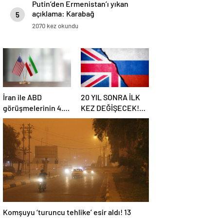
Putin’den Ermenistan’ı yıkan
açıklama: Karabağ
5
Azerbaycan’ın ayrılmaz bir
2070 kez okundu
parçasıdır!
İran ile ABD
20 YIL SONRA İLK
görüşmelerinin 4.
KEZ DEĞİŞECEK!
turu: Tarih ve yer
Rusya ile olası
belli oldu
savaş…
İngiltere’nin gizli
planı güncelleniyor!
Komşuyu ‘turuncu tehlike’ esir aldı! 13