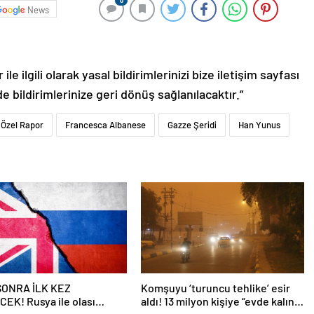
0
News
le ilgili olarak yasal bildirimlerinizi bize iletişim sayfası
de bildirimlerinize geri dönüş sağlanılacaktır.”
n Özel Rapor
Francesca Albanese
Gazze Şeridi
Han Yunus
 SONRA İLK KEZ
Komşuyu ‘turuncu tehlike’ esir
EK! Rusya ile olası
aldı! 13 milyon kişiye “evde kalın”