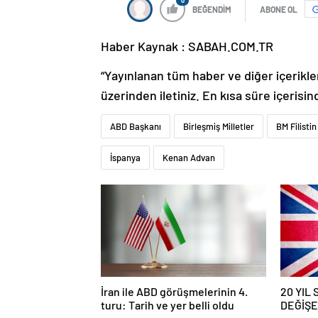
0
BEĞENDİM
ABONE OL
Haber Kaynak : SABAH.COM.TR
“Yayınlanan tüm haber ve diğer içerikler i
üzerinden iletiniz. En kısa süre içerisin
ABD Başkanı
Birleşmiş Milletler
BM Filisti
İspanya
Kenan Advan
İran ile ABD görüşmelerinin 4.
20 YIL
turu: Tarih ve yer belli oldu
DEĞİŞEC