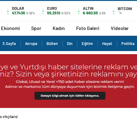
DOLAR
EURO
ALTIN
BITCOIN
47,7436
55,2510
6.660,55
%
0.18%
0.32%
2,59
Ekonomi
Spor
Kadın
Foto Galeri
Videolar
3.Sayfa
Avrupa
Bülten
Din
Eğitim
Hayat
Politika
ı ırkçılarız