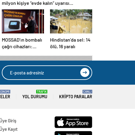
milyon kişiye “evde kalın” uyarısı…
MOSSAD’ın bombalı
Hindistan’da sel: 14
çağrı cihazları:
ölü, 16 yaralı
İsrail’in yeni
suikastını MİT
önledi
KONOMİ
TRAFİK
CANLI
TELER
YOL DURUMU
KRIPTO PARALAR
Üye Giriş
Üye Kayıt