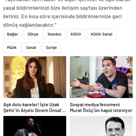
yasal bildirimlerinizi bize iletişim sayfası üzerinden
iletiniz. En kısa süre içerisinde bildirimlerinize geri
dönüş sağlanılacaktır.”
Bağlar
Dünya
İstanbul
Kültür
Kültür Sanat
Müzik
Sanat
Suriye
Aşk dolu kareler! İşte Uzak
Sosyal medya fenomeni
Şehir’in Alya’sı Sinem Ünsal’ın
Murat Övüç’ün hapsi isteniyor
gerçek hayattaki sevgilisi