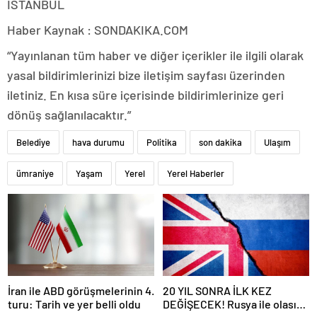
İSTANBUL
Haber Kaynak : SONDAKIKA.COM
“Yayınlanan tüm haber ve diğer içerikler ile ilgili olarak
yasal bildirimlerinizi bize iletişim sayfası üzerinden
iletiniz. En kısa süre içerisinde bildirimlerinize geri
dönüş sağlanılacaktır.”
Belediye
hava durumu
Politika
son dakika
Ulaşım
ümraniye
Yaşam
Yerel
Yerel Haberler
İran ile ABD görüşmelerinin 4.
20 YIL SONRA İLK KEZ
turu: Tarih ve yer belli oldu
DEĞİŞECEK! Rusya ile olası