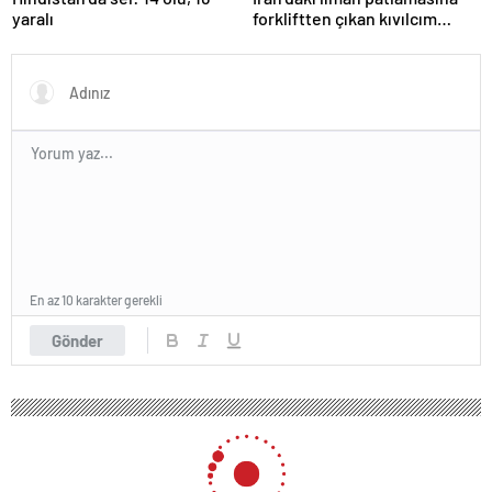
yaralı
forkliftten çıkan kıvılcım
neden olmuş
En az 10 karakter gerekli
Gönder