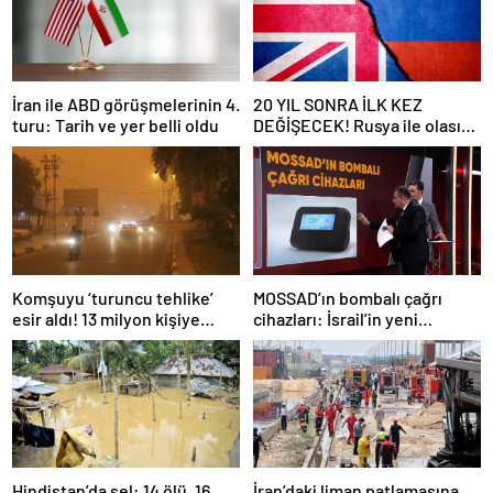
İran ile ABD görüşmelerinin 4.
20 YIL SONRA İLK KEZ
turu: Tarih ve yer belli oldu
DEĞİŞECEK! Rusya ile olası
savaş… İngiltere’nin gizli
planı güncelleniyor!
Komşuyu ‘turuncu tehlike’
MOSSAD’ın bombalı çağrı
esir aldı! 13 milyon kişiye
cihazları: İsrail’in yeni
“evde kalın” uyarısı…
suikastını MİT önledi
Hindistan’da sel: 14 ölü, 16
İran’daki liman patlamasına