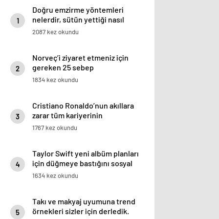
Doğru emzirme yöntemleri
nelerdir, sütün yettiği nasıl
1
anlaşılır?
2087 kez okundu
Norveç’i ziyaret etmeniz için
gereken 25 sebep
2
1834 kez okundu
Cristiano Ronaldo’nun akıllara
zarar tüm kariyerinin
3
istatistiğini çıkardık !
1767 kez okundu
Taylor Swift yeni albüm planları
için düğmeye bastığını sosyal
4
medyadan duyurdu!
1634 kez okundu
Takı ve makyaj uyumuna trend
örnekleri sizler için derledik.
5