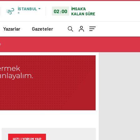
İMSAK'A
İSTANBUL
02:00
KALAN SÜRE
°
Yazarlar
Gazeteler
r
HIZLI YORUM YAP