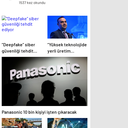
1537 kez okundu
“Deepfake” siber
“Yüksek teknolojide
güvenliği tehdit
yerli üretim
ediyor
kapasitesi artacak”
Panasonic 10 bin kişiyi işten çıkaracak