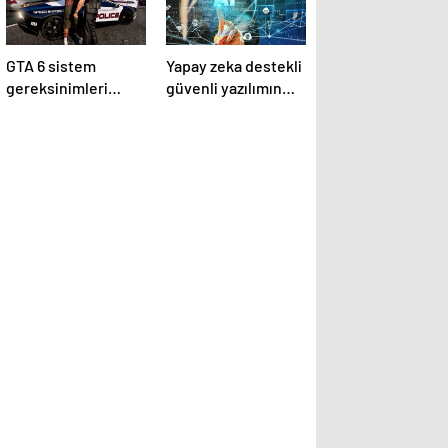
GTA 6 sistem
Yapay zeka destekli
gereksinimleri
güvenli yazılımın
nelerdir? GTA 6 kaç
geleceği Borsa
GB boş alan istiyor?
İstanbul’da
tartışılacak