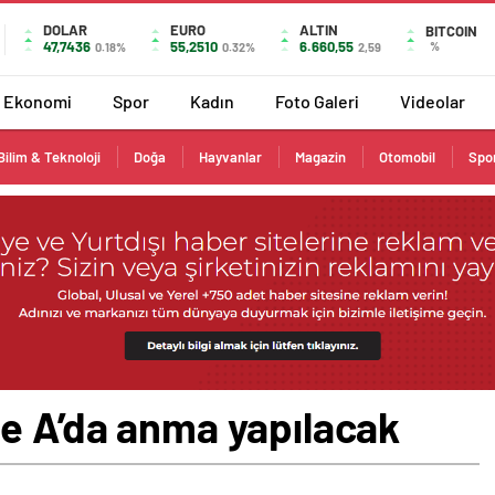
DOLAR
EURO
ALTIN
BITCOIN
47,7436
55,2510
6.660,55
%
0.18%
0.32%
2,59
Ekonomi
Spor
Kadın
Foto Galeri
Videolar
Bilim & Teknoloji
Doğa
Hayvanlar
Magazin
Otomobil
Spo
ie A’da anma yapılacak