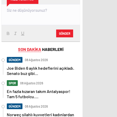
GÖNDER
SON DAKİKA
HABERLERİ
GÜNDEM
08 Ağustos 2026
Joe Biden 6 aylık hedeflerini açıkladı.
Senato buz gibi…
SPOR
08 Ağustos 2026
En fazla kızaran takım Antalyaspor!
Tam 5 futbolcu….
GÜNDEM
08 Ağustos 2026
Norweç silahlı kuvvetleri kadınlardan