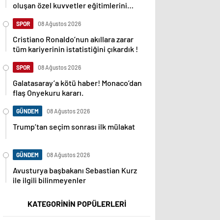
oluşan özel kuvvetler eğitimlerini
başlattı.
SPOR
08 Ağustos 2026
Cristiano Ronaldo’nun akıllara zarar
tüm kariyerinin istatistiğini çıkardık !
SPOR
08 Ağustos 2026
Galatasaray’a kötü haber! Monaco’dan
flaş Onyekuru kararı.
GÜNDEM
08 Ağustos 2026
Trump’tan seçim sonrası ilk mülakat
GÜNDEM
08 Ağustos 2026
Avusturya başbakanı Sebastian Kurz
ile ilgili bilinmeyenler
KATEGORİNİN POPÜLERLERİ