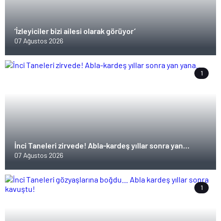
‘İzleyiciler bizi ailesi olarak görüyor’
07 Ağustos 2026
1
İnci Taneleri zirvede! Abla-kardeş yıllar sonra yan
yana…
07 Ağustos 2026
1