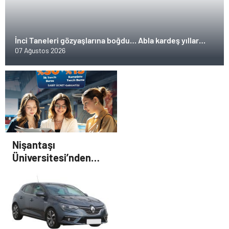
İnci Taneleri gözyaşlarına boğdu… Abla kardeş yıllar
sonra kavuştu!
07 Ağustos 2026
Nişantaşı
Üniversitesi’nden
2026 YKS Adaylarına
Çifte Güvence: Sabit
Ücret ve Kesintisiz
Burs