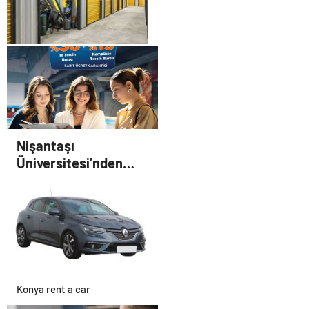
Karar Duruşmasına Çevrildi
Eşya Depolama Hizmeti
Nişantaşı
Üniversitesi’nden
2026 YKS Adaylarına
Çifte Güvence: Sabit
Ücret ve Kesintisiz
Burs
Konya rent a car