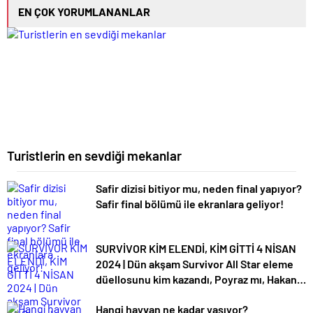
EN ÇOK YORUMLANANLAR
Turistlerin en sevdiği mekanlar
Safir dizisi bitiyor mu, neden final yapıyor?
Safir final bölümü ile ekranlara geliyor!
SURVİVOR KİM ELENDİ, KİM GİTTİ 4 NİSAN
2024 | Dün akşam Survivor All Star eleme
düellosunu kim kazandı, Poyraz mı, Hakan
mı? Favori ismin vedası şoke etti: ‘
Hangi hayvan ne kadar yaşıyor?
Yeneceğime inanıyordum, büyük