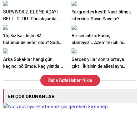
SURVIVOR 2. ELEME ADAYI
Yargı nefes kesti! Nasıl ölmek
BELLİ OLDU! Dün akşamki
istersiniz Sayın Savcım?
konseyde gergin anlar:
Batuhan ateş püskürdü! 28
‘Üç Kız Kardeş’in 83.
Biz seninle arkadaş
Nisan Survivor All Star ikinci
bölümünde neler oldu? Sadık
olamayız… Azem tercihini
eleme adayı kim oldu?
öldü mü?
yaptı!
Arka Sokaklar hangi gün,
Gerçek yıllar sonra ortaya
kaçıncı bölümde, kaç yılında
çıktı: İkisinin de ailesi aynı
başladı? Arka Sokaklar
kazada ölmüş!
son bölüm fragmanı!
Daha Fazla Haber Yükle
EN ÇOK OKUNANLAR