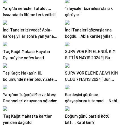
Eşya Depolama Hizmeti
Yargı’da nefesler tutuldu…
‘İzleyiciler bizi ailesi olarak
Issız adada ölüme terk edildi!
görüyor’
İnci Taneleri zirvede! Abla-
İnci Taneleri gözyaşlarına
kardeş yıllar sonra yan yana…
boğdu… Abla kardeş yıllar
sonra kavuştu!
‘Taş Kağıt Makas: Hayatın
SURVİVOR KİM ELENDİ, KİM
Oyunu’ yine nefes kesti
GİTTİ 8 MAYIS 2024? | Bu
hafta Survivor All Star eleme
düellosunu kim kazandı,
Taş Kağıt Makas’ın 10.
SURVİVOR ELEME ADAYI KİM
Furkan mı, Yunus Emre mi?
bölümünde neler oldu? Zafer
OLDU 7 MAYIS 2024 | Dün
Favori ismin şoke eden vedası:
bir kez daha Umut’un!
akşam Survivor All Star eleme
‘Mental olarak yorgunum…’
potasına kim gitti, 4.
Yargı’nın Tuğçe’si Merve Ateş:
Kardeşini görünce
dokunulmazlık oyununu hangi
O sahneleri okuyunca ağladım
gözyaşlarını tutamadı… Nehir
takım kazandı? Acun Ilıcalı:
ortaya çıktı!
“Artık yeni bir döneme
‘Taş Kağıt Makas’ta kartlar
Doğum günü partisi kötü
giriyoruz…”
yeniden dağıtıldı
bitti… Katil kim?