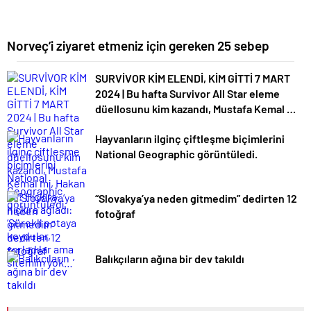
Norveç’i ziyaret etmeniz için gereken 25 sebep
SURVİVOR KİM ELENDİ, KİM GİTTİ 7 MART
2024 | Bu hafta Survivor All Star eleme
düellosunu kim kazandı, Mustafa Kemal mi,
Hakan mı? Hıçkıra hıçkıra ağladı: ‘Sürekli
Hayvanların ilginç çiftleşme biçimlerini
potaya koydular, zorladılar ama sitemim
National Geographic görüntüledi.
yok…’
“Slovakya’ya neden gitmedim” dedirten 12
fotoğraf
Balıkçıların ağına bir dev takıldı