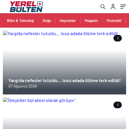
Bilim & Teknoloji
Doğa
Hayvanlar
Magazin
Otomobil
1
Yargı’da nefesler tutuldu… Issız adada ölüme terk edildi!
07 Ağustos 2026
1