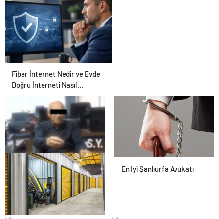
Fiber İnternet Nedir ve Evde
Doğru İnterneti Nasıl
Seçersiniz
25 Yıllık Miras Davasında
En Iyi Şanlıurfa Avukatı
Gözler Temmuz Ayındaki
Karar Duruşmasına Çevrildi