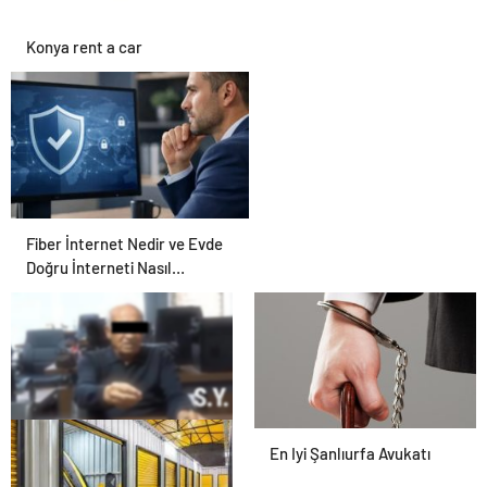
Konya rent a car
Fiber İnternet Nedir ve Evde
Doğru İnterneti Nasıl
Seçersiniz
25 Yıllık Miras Davasında
En Iyi Şanlıurfa Avukatı
Gözler Temmuz Ayındaki