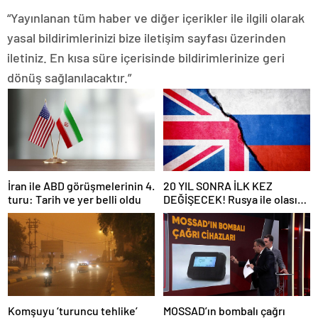
“Yayınlanan tüm haber ve diğer içerikler ile ilgili olarak
yasal bildirimlerinizi bize iletişim sayfası üzerinden
iletiniz. En kısa süre içerisinde bildirimlerinize geri
dönüş sağlanılacaktır.”
İran ile ABD görüşmelerinin 4.
20 YIL SONRA İLK KEZ
turu: Tarih ve yer belli oldu
DEĞİŞECEK! Rusya ile olası
savaş… İngiltere’nin gizli
planı güncelleniyor!
Komşuyu ‘turuncu tehlike’
MOSSAD’ın bombalı çağrı