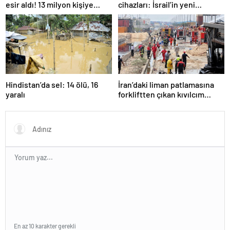
esir aldı! 13 milyon kişiye
cihazları: İsrail’in yeni
“evde kalın” uyarısı…
suikastını MİT önledi
Hindistan’da sel: 14 ölü, 16
İran’daki liman patlamasına
yaralı
forkliftten çıkan kıvılcım
neden olmuş
En az 10 karakter gerekli