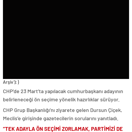
Arşiv
‘); }
CHP’de 23 Mart’ta yapılacak cumhurbaşkanı adayının
belirleneceği ön seçime yönelik hazırlıklar sürüyor.
CHP Grup Başkanlığı’nı ziyarete gelen Dursun Çiçek,
Meclis’e girişinde gazetecilerin sorularını yanıtladı.
“TEK ADAYLA ÖN SEÇİMİ ZORLAMAK, PARTİMİZİ DE