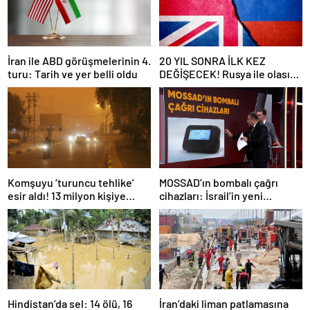
İran ile ABD görüşmelerinin 4.
20 YIL SONRA İLK KEZ
turu: Tarih ve yer belli oldu
DEĞİŞECEK! Rusya ile olası
savaş… İngiltere’nin gizli
planı güncelleniyor!
Komşuyu ‘turuncu tehlike’
MOSSAD’ın bombalı çağrı
esir aldı! 13 milyon kişiye
cihazları: İsrail’in yeni
“evde kalın” uyarısı…
suikastını MİT önledi
Hindistan’da sel: 14 ölü, 16
İran’daki liman patlamasına