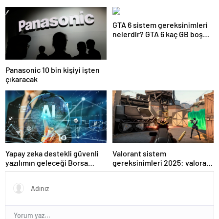
GTA 6 sistem gereksinimleri
nelerdir? GTA 6 kaç GB boş
alan istiyor?
Panasonic 10 bin kişiyi işten
çıkaracak
Yapay zeka destekli güvenli
Valorant sistem
yazılımın geleceği Borsa
gereksinimleri 2025: valorant
İstanbul’da tartışılacak
kaç gb yer kaplar?