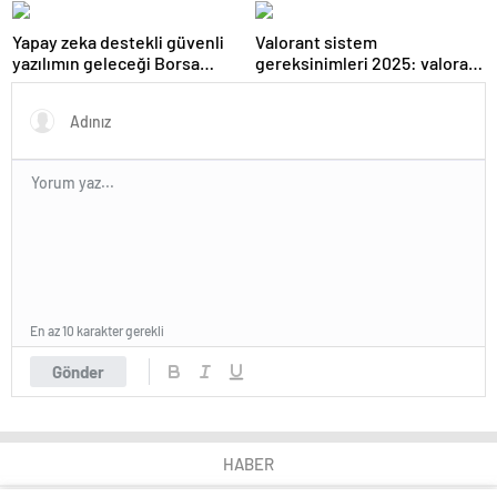
Yapay zeka destekli güvenli
Valorant sistem
yazılımın geleceği Borsa
gereksinimleri 2025: valorant
İstanbul’da tartışılacak
kaç gb yer kaplar?
En az 10 karakter gerekli
Gönder
HABER