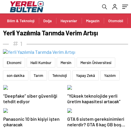
Bilim & Teknoloji
Doğa
Hayvanlar
Magazin
Otomobil
Yerli Yazılımla Tarımda Verim Artışı
1
Ekonomi
Halil Kumbur
Mersin
Mersin Üniversitesi
son dakika
Tarım
Teknoloji
Yapay Zekâ
Yazılım
“Deepfake” siber güvenliği
“Yüksek teknolojide yerli
tehdit ediyor
üretim kapasitesi artacak”
Panasonic 10 bin kişiyi işten
GTA 6 sistem gereksinimleri
çıkaracak
nelerdir? GTA 6 kaç GB boş
alan istiyor?