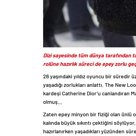
Dizi sayesinde tüm dünya tarafından tan
rolüne hazırlık süreci de epey zorlu geç
26 yaşındaki yıldız oyuncu bir süredir üz
yaşadığı zorlukları anlattı. The New Lo
kardeşi Catherine Dior’u canlandıran Mai
olmuş…
Zaten epey minyon bir fiziği olan ünlü o
kalında büyük sıkıntı çektiğini söylüyor.
hazırlanırken yaşadıkları yüzünden sür