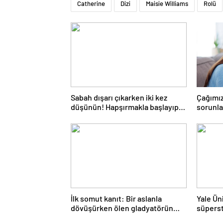
Catherine
Dizi
Maisie Williams
Rolü
Sabah dışarı çıkarken iki kez
Çağımız
düşünün! Hapşırmakla başlayıp
sorunlar
astıma dönüşebiliyor
düşünm
mümkü
İlk somut kanıt: Bir aslanla
Yale Ün
dövüşürken ölen gladyatörün
süperst
iskeleti bulundu
ders aç