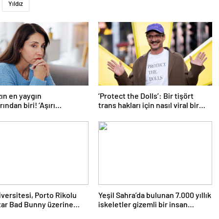
Yıldız
ın en yaygın
‘Protect the Dolls’: Bir tişört
ından biri! ‘Aşırı
trans hakları için nasıl viral bir
eyle başa çıkmak
sembol haline geldi?
n’
iversitesi, Porto Rikolu
Yeşil Sahra’da bulunan 7.000 yıllık
ar Bad Bunny üzerine
iskeletler gizemli bir insan
ıyor
soyunu ortaya çıkardı