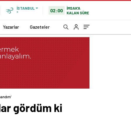
İMSAK'A
İSTANBUL
02:00
KALAN SÜRE
°
Yazarlar
Gazeteler
sandım’
slar gördüm ki