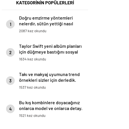
KATEGORİNİN POPÜLERLERİ
Doğru emzirme yöntemleri
nelerdir, sütün yettiği nasıl
1
anlaşılır?
2087 kez okundu
Taylor Swift yeni albüm planları
için düğmeye bastığını sosyal
2
medyadan duyurdu!
1634 kez okundu
Takı ve makyaj uyumuna trend
örnekleri sizler için derledik.
3
1537 kez okundu
Bu kış kombinlere doyacağınız
onlarca model ve onlarca detay.
4
1521 kez okundu