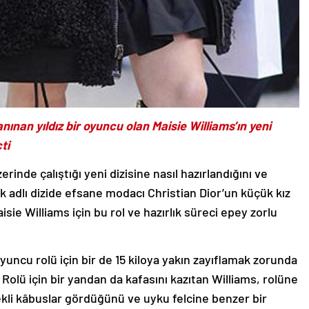
ınan yıldız bir oyuncu olan Maisie Williams’ın yeni
ti
erinde çalıştığı yeni dizisine nasıl hazırlandığını ve
ok adlı dizide efsane modacı Christian Dior’un küçük kız
sie Williams için bu rol ve hazırlık süreci epey zorlu
yuncu rolü için bir de 15 kiloya yakın zayıflamak zorunda
 Rolü için bir yandan da kafasını kazıtan Williams, rolüne
ekli kâbuslar gördüğünü ve uyku felcine benzer bir