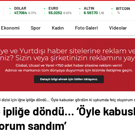
DOLAR
EURO
ALTIN
BITCOIN
47,7064
55,0252
6.567,70
%
0.17%
0.01%
1,16
Ekonomi
Spor
Kadın
Foto Galeri
Videolar
i dizisi için iğne ipliğe döndü… ‘Öyle kabuslar gördüm ki uykumda felç oluyorum 
ğne ipliğe döndü… ‘Öyle kabu
yorum sandım’