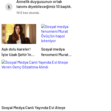
Annelik duygusunun ortak
tanımı diyebileceğimiz 10 başlık.
5
1513 kez okundu
Aşk dolu kareler!
Sosyal medya
İşte Uzak Şehir’in
fenomeni Murat
Alya’sı Sinem
Övüç’ün hapsi
Ünsal’ın gerçek
isteniyor
hayattaki sevgilisi
Sosyal Medya Canlı Yayında Evi Ateşe