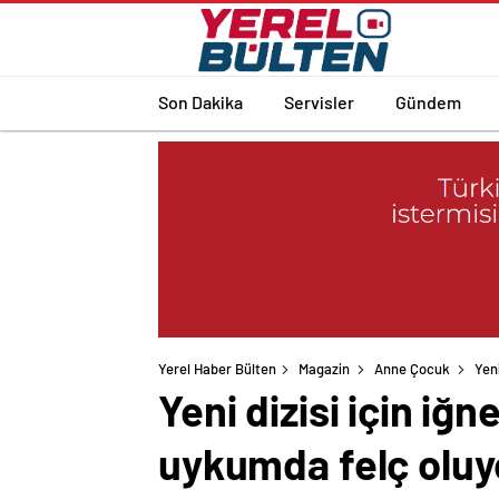
Son Dakika
Servisler
Gündem
Yerel Haber Bülten
Magazin
Anne Çocuk
Yen
Yeni dizisi için i
uykumda felç olu