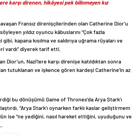
lere karşı direnen, hikâyesi pek bilinmeyen kız
 savaşan Fransız direnişçilerinden olan Catherine Dior’u
söyleyen yıldız oyuncu kâbuslarını “Çok fazla
ci gibi, kapana kısılma ve saldırıya uğrama rüyaları ve
 vardı” diyerek tarif etti.
an Dior’un, Nazi’lere karşı direnişe katıldıktan sonra
ndan tutuklanan ve işkence gören kardeşi Catherine’in az
eçirdiği bu dönüşümü Game of Thrones’da Arya Stark’ı
aştırdı. “Arya Stark’ı oynarken farklı kaslar geliştirmem
ün ise “ne yediğini, nasıl hareket ettiğini, uyuduğunu ve
r…