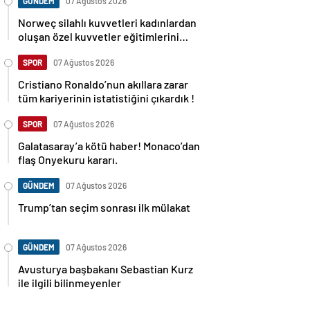
GÜNDEM
07 Ağustos 2026
Norweç silahlı kuvvetleri kadınlardan
oluşan özel kuvvetler eğitimlerini
başlattı.
SPOR
07 Ağustos 2026
Cristiano Ronaldo’nun akıllara zarar
tüm kariyerinin istatistiğini çıkardık !
SPOR
07 Ağustos 2026
Galatasaray’a kötü haber! Monaco’dan
flaş Onyekuru kararı.
GÜNDEM
07 Ağustos 2026
Trump’tan seçim sonrası ilk mülakat
GÜNDEM
07 Ağustos 2026
Avusturya başbakanı Sebastian Kurz
ile ilgili bilinmeyenler