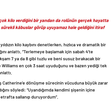
n çok kilo verdiğini bir yandan da rolünün gerçek hayatta
 sürekli kâbuslar görüp uyuyamaz hale geldiğini itiraf
ıldızın kilo kaybını denetlerken, hızlıca ve dramatik bir
ğını anlattı. “Terlemeye başlamak için sabah 4’te
şam 7 ya da 8 gibi tuzlu ve beni susuz bırakacak bir
ie Williams en çok 3 saat uyuduğunu ve bazen yediği tek
nlattı.
lmış Catherine’e dönüşme sürecinin vücuduna büyük zarar
ğını söyledi: “Uyandığımda kendimi şişenin içine
 etrafta sallanıp duruyordum”.