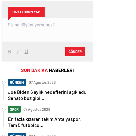
HIZLI YORUM YAP
GÖNDER
SON DAKİKA
HABERLERİ
GÜNDEM
07 Ağustos 2026
Joe Biden 6 aylık hedeflerini açıkladı.
Senato buz gibi…
SPOR
07 Ağustos 2026
En fazla kızaran takım Antalyaspor!
Tam 5 futbolcu….