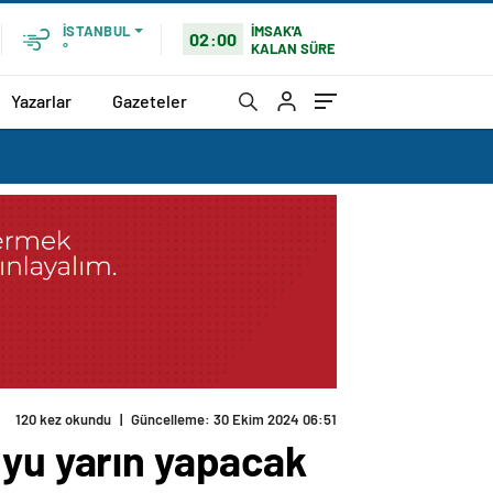
İMSAK'A
İSTANBUL
02:00
KALAN SÜRE
°
Yazarlar
Gazeteler
uyu yarın yapacak