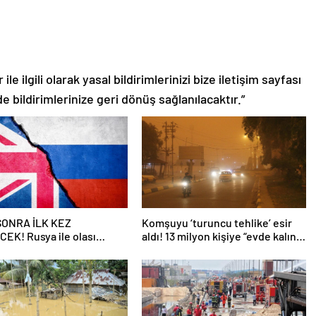
le ilgili olarak yasal bildirimlerinizi bize iletişim sayfası
de bildirimlerinize geri dönüş sağlanılacaktır.”
 SONRA İLK KEZ
Komşuyu ‘turuncu tehlike’ esir
EK! Rusya ile olası
aldı! 13 milyon kişiye “evde kalın”
ngiltere’nin gizli planı
uyarısı…
eniyor!