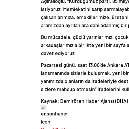
Ağıralioğlu, “Kurduğumuz parti, 85 milyo
istiyoruz. Memleketini sarıp sarmalayab
çalışanlarımıza, emeklilerimize, üreten
aramızdan ayrılanlara dahi adanmış bir 
Bu mücadele, güçlü yarınlarımız, çocukla
arkadaşlarımızla birlikte yeni bir sayfa 
davet ediyoruz.
Pazartesi günü, saat 13.00’de Ankara A
lansmanında sizlerle buluşmak, yeni bir 
yanımızda olanların da iradeleriyle des
sizlere mahcup etmesin” ifadelerini kul
Kaynak: Demirören Haber Ajansı (DHA)