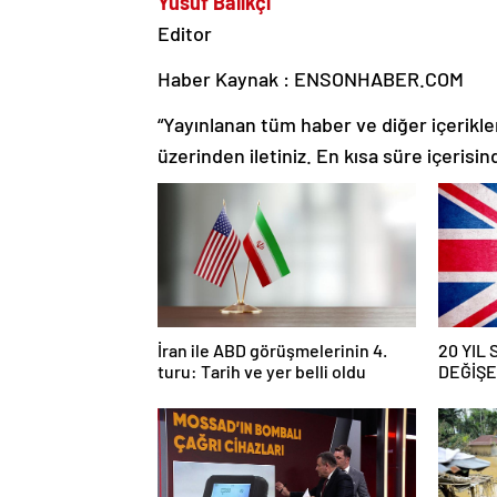
Yusuf Balıkçı
Editor
Haber Kaynak : ENSONHABER.COM
“Yayınlanan tüm haber ve diğer içerikler i
üzerinden iletiniz. En kısa süre içerisin
İran ile ABD görüşmelerinin 4.
20 YIL
turu: Tarih ve yer belli oldu
DEĞİŞEC
savaş… İ
güncell