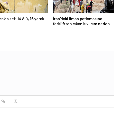
n’da sel: 14 ölü, 16 yaralı
İran’daki liman patlamasına
forkliftten çıkan kıvılcım neden
olmuş