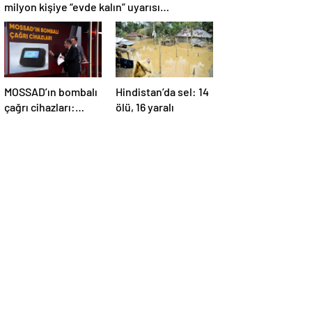
milyon kişiye “evde kalın” uyarısı…
MOSSAD’ın bombalı
Hindistan’da sel: 14
çağrı cihazları:
ölü, 16 yaralı
İsrail’in yeni
suikastını MİT
önledi