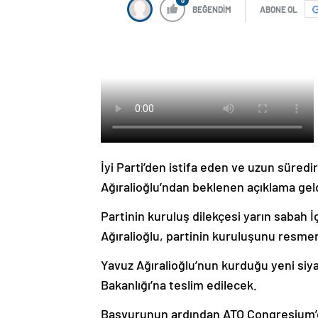
0
BEĞENDİM
ABONE OL
İyi Parti’den istifa eden ve uzun süredi
Ağıralioğlu’ndan beklenen açıklama geld
Partinin kuruluş dilekçesi yarın sabah İ
Ağıralioğlu, partinin kuruluşunu resme
Yavuz Ağıralioğlu’nun kurduğu yeni siyasi
Bakanlığı’na teslim edilecek.
Başvurunun ardından ATO Congresium’da