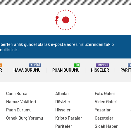
tandaşlar, Bulgaristan seçimlerinde oy vermeye başladı
 Bulgaristan seçimlerinde 