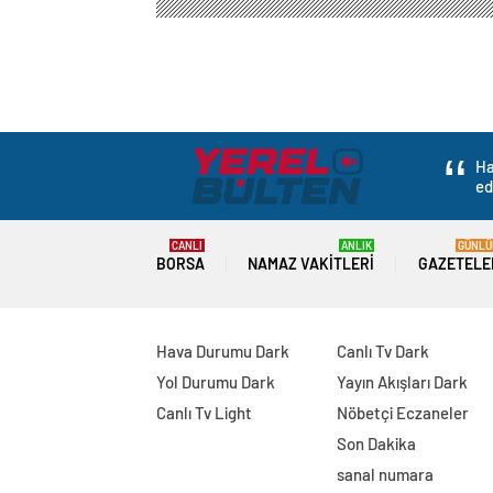
Yerel Haber Bülten
Gündem
Politika
Çifte va
Çifte vatandaşlar,