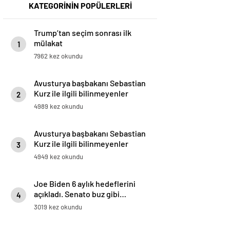
KATEGORİNİN POPÜLERLERİ
Trump’tan seçim sonrası ilk
mülakat
1
7962 kez okundu
Avusturya başbakanı Sebastian
Kurz ile ilgili bilinmeyenler
2
4989 kez okundu
Avusturya başbakanı Sebastian
Kurz ile ilgili bilinmeyenler
3
4949 kez okundu
Joe Biden 6 aylık hedeflerini
açıkladı. Senato buz gibi…
4
3019 kez okundu