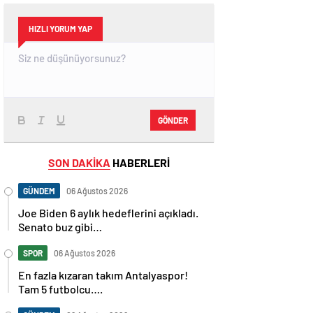
HIZLI YORUM YAP
GÖNDER
SON DAKİKA
HABERLERİ
GÜNDEM
06 Ağustos 2026
Joe Biden 6 aylık hedeflerini açıkladı.
Senato buz gibi…
SPOR
06 Ağustos 2026
En fazla kızaran takım Antalyaspor!
Tam 5 futbolcu….