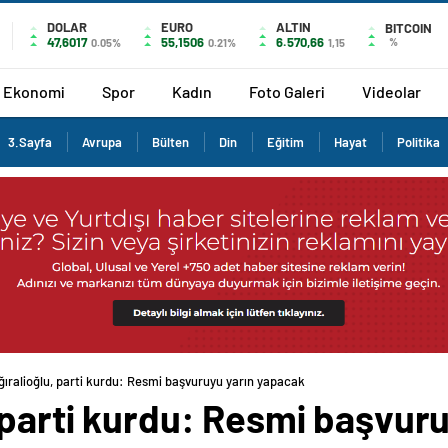
DOLAR
EURO
ALTIN
BITCOIN
47,6017
55,1506
6.570,66
%
0.05%
0.21%
1,15
Ekonomi
Spor
Kadın
Foto Galeri
Videolar
3.Sayfa
Avrupa
Bülten
Din
Eğitim
Hayat
Politika
ğıralioğlu, parti kurdu: Resmi başvuruyu yarın yapacak
 parti kurdu: Resmi başvur