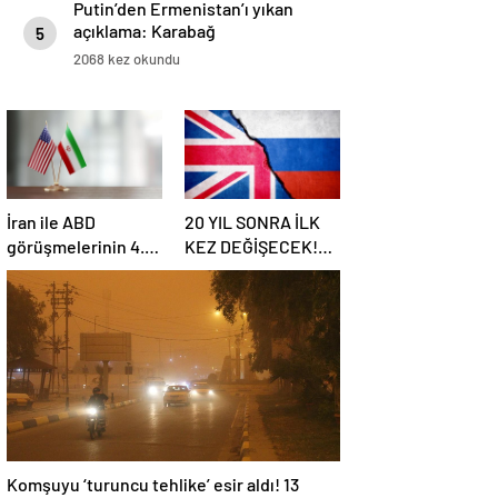
Putin’den Ermenistan’ı yıkan
açıklama: Karabağ
5
Azerbaycan’ın ayrılmaz bir
2068 kez okundu
parçasıdır!
İran ile ABD
20 YIL SONRA İLK
görüşmelerinin 4.
KEZ DEĞİŞECEK!
turu: Tarih ve yer
Rusya ile olası
belli oldu
savaş…
İngiltere’nin gizli
planı güncelleniyor!
Komşuyu ‘turuncu tehlike’ esir aldı! 13