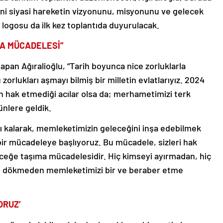
eni siyasi hareketin vizyonunu, misyonunu ve gelecek
 logosu da ilk kez toplantıda duyurulacak.
MA MÜCADELESİ”
yapan Ağıralioğlu, “Tarih boyunca nice zorluklarla
zorlukları aşmayı bilmiş bir milletin evlatlarıyız. 2024
izin hak etmediği acılar olsa da; merhametimizi terk
nlere geldik.
lı kalarak, memleketimizin geleceğini inşa edebilmek
bir mücadeleye başlıyoruz. Bu mücadele, sizleri hak
ceğe taşıma mücadelesidir. Hiç kimseyi ayırmadan, hiç
ıp dökmeden memleketimizi bir ve beraber etme
ORUZ’