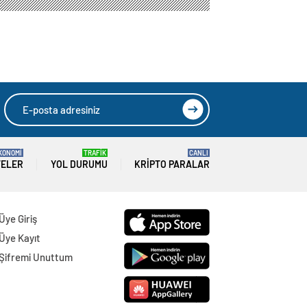
oy vermeye başladı
HIZLI YORUM YAP
GÖNDER
SON DAKİKA
HABERLERİ
GÜNDEM
06 Ağustos 2026
Joe Biden 6 aylık hedeflerini açıkladı.
Senato buz gibi…