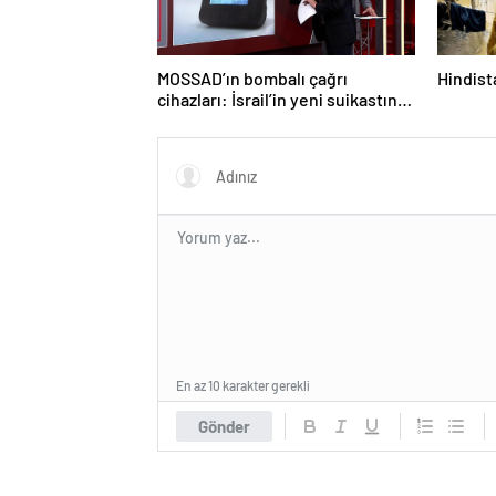
MOSSAD’ın bombalı çağrı
Hindista
cihazları: İsrail’in yeni suikastını
MİT önledi
En az 10 karakter gerekli
Gönder