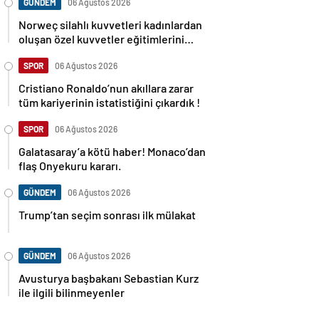
GÜNDEM
06 Ağustos 2026
Norweç silahlı kuvvetleri kadınlardan
oluşan özel kuvvetler eğitimlerini
başlattı.
SPOR
06 Ağustos 2026
Cristiano Ronaldo’nun akıllara zarar
tüm kariyerinin istatistiğini çıkardık !
SPOR
06 Ağustos 2026
Galatasaray’a kötü haber! Monaco’dan
flaş Onyekuru kararı.
GÜNDEM
06 Ağustos 2026
Trump’tan seçim sonrası ilk mülakat
GÜNDEM
06 Ağustos 2026
Avusturya başbakanı Sebastian Kurz
ile ilgili bilinmeyenler