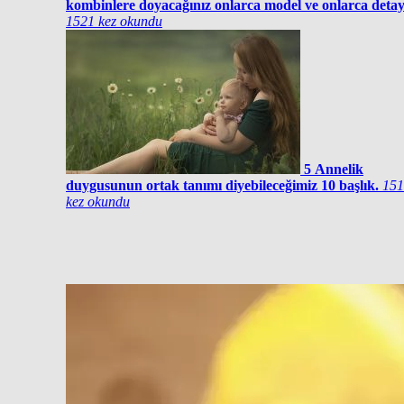
kombinlere doyacağınız onlarca model ve onlarca detay
1521 kez okundu
5
Annelik
duygusunun ortak tanımı diyebileceğimiz 10 başlık.
151
kez okundu