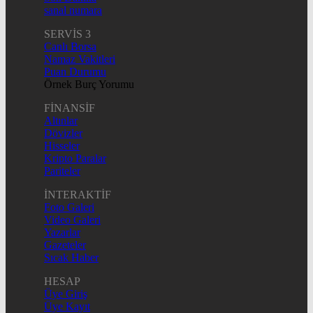
sanal numara
SERVİS 3
Canlı Borsa
Namaz Vakitleri
Puan Durumu
Örnek Burç Yorumu
FİNANSİF
Altınlar
Dövizler
Hisseler
Kripto Paralar
Pariteler
İNTERAKTİF
Foto Galeri
Video Galeri
Yazarlar
Gazeteler
Sıcak Haber
HESAP
Üye Giriş
Üye Kayıt