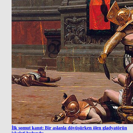
İlk somut kanıt: Bir aslanla dövüşürken ölen gladyatörün