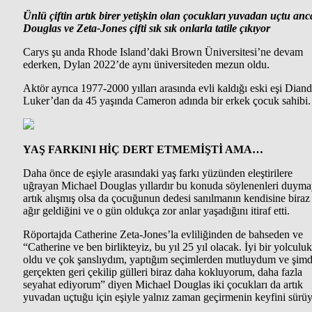
Ünlü çiftin artık birer yetişkin olan çocukları yuvadan uçtu an
Douglas ve Zeta-Jones çifti sık sık onlarla tatile çıkıyor
Carys şu anda Rhode Island’daki Brown Üniversitesi’ne devam
ederken, Dylan 2022’de aynı üniversiteden mezun oldu.
Aktör ayrıca 1977-2000 yılları arasında evli kaldığı eski eşi Diand
Luker’dan da 45 yaşında Cameron adında bir erkek çocuk sahibi.
YAŞ FARKINI HİÇ DERT ETMEMİŞTİ AMA…
Daha önce de eşiyle arasındaki yaş farkı yüzünden eleştirilere
uğrayan Michael Douglas yıllardır bu konuda söylenenleri duym
artık alışmış olsa da çocuğunun dedesi sanılmanın kendisine biraz
ağır geldiğini ve o gün oldukça zor anlar yaşadığını itiraf etti.
Röportajda Catherine Zeta-Jones’la evliliğinden de bahseden ve
“Catherine ve ben birlikteyiz, bu yıl 25 yıl olacak. İyi bir yolculuk
oldu ve çok şanslıydım, yaptığım seçimlerden mutluydum ve şimd
gerçekten geri çekilip gülleri biraz daha kokluyorum, daha fazla
seyahat ediyorum” diyen Michael Douglas iki çocukları da artık
yuvadan uçtuğu için eşiyle yalnız zaman geçirmenin keyfini sürüy