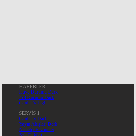
HABERLER
Hava Durumu Dark
Yol Durumu Dark
Canlı Tv Light
SERVİS 1
Canlı Tv Dark
Yayın Akışları Dark
Nöbetçi Eczaneler
Son Dakika