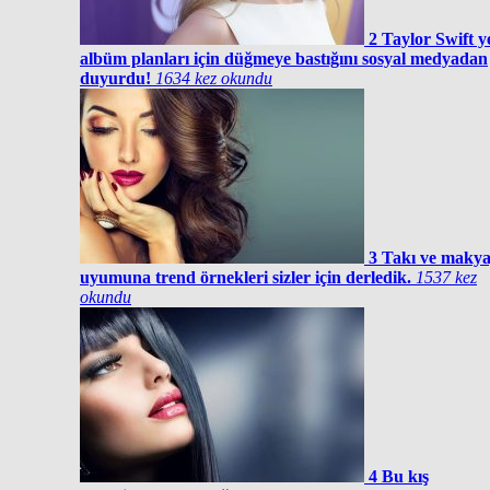
2
Taylor Swift y
albüm planları için düğmeye bastığını sosyal medyadan
duyurdu!
1634 kez okundu
3
Takı ve makya
uyumuna trend örnekleri sizler için derledik.
1537 kez
okundu
4
Bu kış