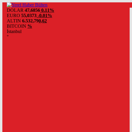
DOLAR
47,6856
0.11%
EURO
55,0373
-0.01%
ALTIN
6.532,79
0,62
BITCOIN
%
İstanbul
°