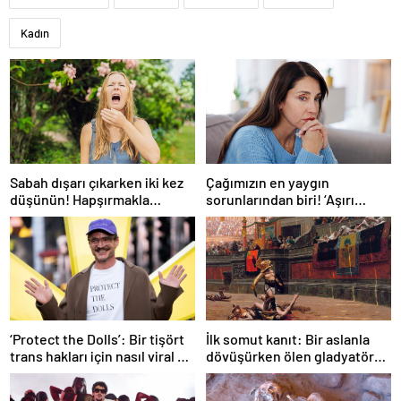
Kadın
Sabah dışarı çıkarken iki kez
Çağımızın en yaygın
düşünün! Hapşırmakla
sorunlarından biri! ‘Aşırı
başlayıp astıma
düşünmeyle başa çıkmak
dönüşebiliyor
mümkün’
‘Protect the Dolls’: Bir tişört
İlk somut kanıt: Bir aslanla
trans hakları için nasıl viral bir
dövüşürken ölen gladyatörün
sembol haline geldi?
iskeleti bulundu