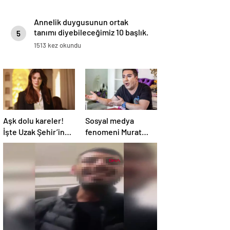
Annelik duygusunun ortak
tanımı diyebileceğimiz 10 başlık.
5
1513 kez okundu
Aşk dolu kareler!
Sosyal medya
İşte Uzak Şehir’in
fenomeni Murat
Alya’sı Sinem
Övüç’ün hapsi
Ünsal’ın gerçek
isteniyor
hayattaki sevgilisi