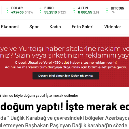
DOLAR
EURO
ALTIN
BITCOIN
47,7436
55,2510
6.660,55
%
0.18%
0.32%
2,59
Ekonomi
Spor
Kadın
Foto Galeri
Videolar
ü isim de böyle doğum yaptı! İşte merak edilenler
 doğum yaptı! İşte merak ed
da “ Dağlık Karabağ ve çevresindeki bölgeler Azerbayca
abul etmeyen Başbakan Paşinyan Dağlık karabağ'ın sözde 