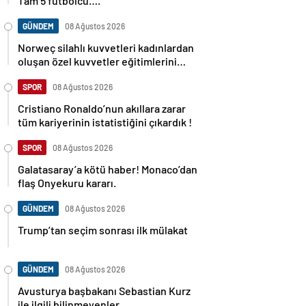
Tam 5 futbolcu….
GÜNDEM
08 Ağustos 2026
Norweç silahlı kuvvetleri kadınlardan
oluşan özel kuvvetler eğitimlerini
başlattı.
SPOR
08 Ağustos 2026
Cristiano Ronaldo’nun akıllara zarar
tüm kariyerinin istatistiğini çıkardık !
SPOR
08 Ağustos 2026
Galatasaray’a kötü haber! Monaco’dan
flaş Onyekuru kararı.
GÜNDEM
08 Ağustos 2026
Trump’tan seçim sonrası ilk mülakat
GÜNDEM
08 Ağustos 2026
Avusturya başbakanı Sebastian Kurz
ile ilgili bilinmeyenler