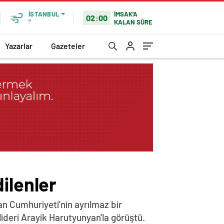
İMSAK'A
İSTANBUL
02:00
KALAN SÜRE
°
Yazarlar
Gazeteler
ilenler
n Cumhuriyeti'nin ayrılmaz bir
lideri Arayik Harutyunyan'la görüştü.