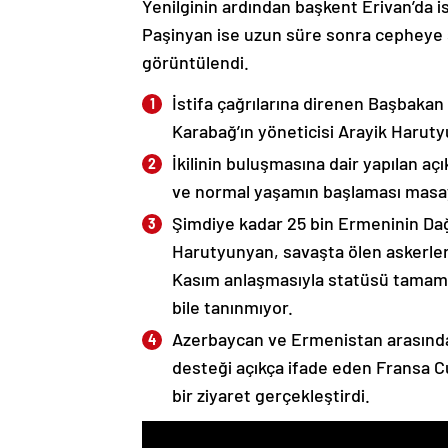
Yenilginin ardından başkent Erivan’da i
Paşinyan ise uzun süre sonra cepheye s
görüntülendi.
İstifa çağrılarına direnen Başbakan
Karabağ’ın yöneticisi Arayik Haruty
İkilinin buluşmasına dair yapılan a
ve normal yaşamın başlaması masaya
Şimdiye kadar 25 bin Ermeninin Dağ
Harutyunyan, savaşta ölen askerleri
Kasım anlaşmasıyla statüsü tamame
bile tanınmıyor.
Azerbaycan ve Ermenistan arasında
desteği açıkça ifade eden Fransa 
bir ziyaret gerçekleştirdi.