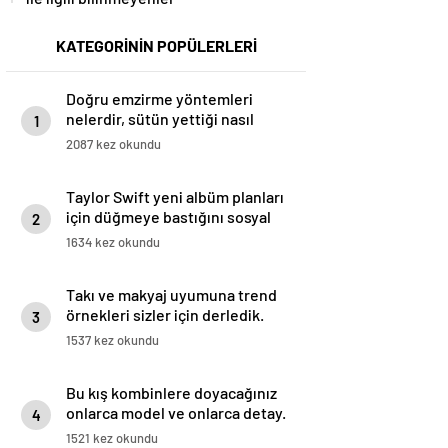
KATEGORİNİN POPÜLERLERİ
Doğru emzirme yöntemleri
nelerdir, sütün yettiği nasıl
1
anlaşılır?
2087 kez okundu
Taylor Swift yeni albüm planları
için düğmeye bastığını sosyal
2
medyadan duyurdu!
1634 kez okundu
Takı ve makyaj uyumuna trend
örnekleri sizler için derledik.
3
1537 kez okundu
Bu kış kombinlere doyacağınız
onlarca model ve onlarca detay.
4
1521 kez okundu