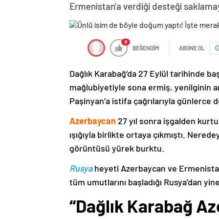
Ermenistan'a verdiği desteği saklama
0
BEĞENDİM
ABONE OL
Dağlık Karabağ’da 27 Eylül tarihinde ba
mağlubiyetiyle sona ermiş, yenilginin 
Paşinyan’a istifa çağrılarıyla günlerce 
Azerbaycan
27 yıl sonra işgalden kurtu
ışığıyla birlikte ortaya çıkmıştı. Nere
görüntüsü yürek burktu.
Rusya
heyeti Azerbaycan ve Ermenistan
tüm umutlarını başladığı Rusya’dan yine
“Dağlık Karabağ Az