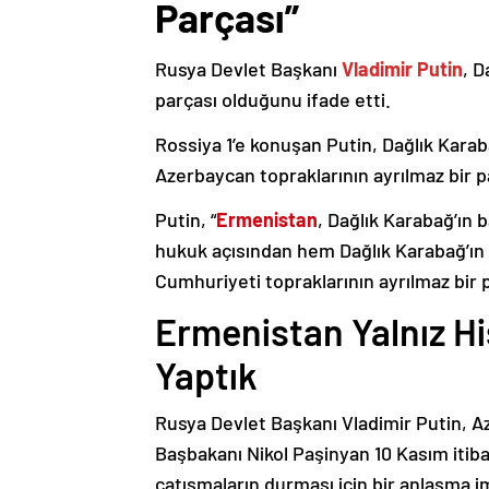
Parçası”
Rusya Devlet Başkanı
Vladimir Putin
, D
parçası olduğunu ifade etti.
Rossiya 1’e konuşan Putin, Dağlık Karaba
Azerbaycan topraklarının ayrılmaz bir p
Putin, “
Ermenistan
, Dağlık Karabağ’ın 
hukuk açısından hem Dağlık Karabağ’ı
Cumhuriyeti topraklarının ayrılmaz bir 
Ermenistan Yalnız H
Yaptık
Rusya Devlet Başkanı Vladimir Putin, 
Başbakanı Nikol Paşinyan 10 Kasım itib
çatışmaların durması için bir anlaşma i