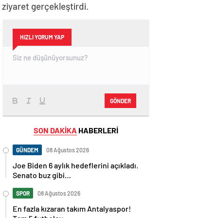
iyaret gerçekleştirdi.
HIZLI YORUM YAP
GÖNDER
SON DAKİKA
HABERLERİ
GÜNDEM
08 Ağustos 2026
Joe Biden 6 aylık hedeflerini açıkladı.
Senato buz gibi…
SPOR
08 Ağustos 2026
En fazla kızaran takım Antalyaspor!