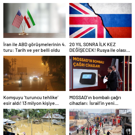
İran ile ABD görüşmelerinin 4.
20 YIL SONRA İLK KEZ
turu: Tarih ve yer belli oldu
DEĞİŞECEK! Rusya ile olası
savaş… İngiltere’nin gizli
planı güncelleniyor!
Komşuyu ‘turuncu tehlike’
MOSSAD’ın bombalı çağrı
esir aldı! 13 milyon kişiye
cihazları: İsrail’in yeni
“evde kalın” uyarısı…
suikastını MİT önledi