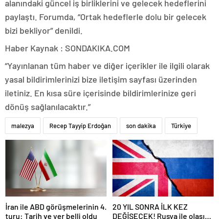
alanındaki güncel iş birliklerini ve gelecek hedeflerini
paylaştı. Forumda, “Ortak hedeflerle dolu bir gelecek
bizi bekliyor” denildi.
Haber Kaynak : SONDAKIKA.COM
“Yayınlanan tüm haber ve diğer içerikler ile ilgili olarak
yasal bildirimlerinizi bize iletişim sayfası üzerinden
iletiniz. En kısa süre içerisinde bildirimlerinize geri
dönüş sağlanılacaktır.”
malezya
Recep Tayyip Erdoğan
son dakika
Türkiye
İran ile ABD görüşmelerinin 4.
20 YIL SONRA İLK KEZ
turu: Tarih ve yer belli oldu
DEĞİŞECEK! Rusya ile olası