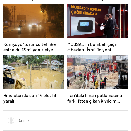
savaş… İngiltere’nin gizli
planı güncelleniyor!
Komşuyu ‘turuncu tehlike’
MOSSAD’ın bombalı çağrı
esir aldı! 13 milyon kişiye
cihazları: İsrail’in yeni
“evde kalın” uyarısı…
suikastını MİT önledi
Hindistan’da sel: 14 ölü, 16
İran’daki liman patlamasına
yaralı
forkliftten çıkan kıvılcım
neden olmuş