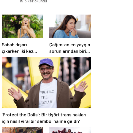
1513 kez okundu
Sabah dışarı
Çağımızın en yaygın
çıkarken iki kez
sorunlarından biri!
düşünün!
‘Aşırı düşünmeyle
Hapşırmakla
başa çıkmak
başlayıp astıma
mümkün’
dönüşebiliyor
‘Protect the Dolls’: Bir tişört trans hakları
için nasıl viral bir sembol haline geldi?