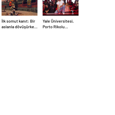
İlk somut kanıt: Bir
Yale Üniversitesi,
aslanla dövüşürken
Porto Rikolu
ölen gladyatörün
süperstar Bad
iskeleti bulundu
Bunny üzerine ders
açıyor