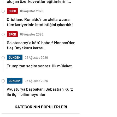
oluşan özel kuvvetler eğitimlerini
başlattı.
SPOR
06 Ağustos 2026
Cristiano Ronaldo’nun akıllara zarar
tüm kariyerinin istatistiğini çıkardık !
SPOR
06 Ağustos 2026
Galatasaray’a kötü haber! Monaco’dan
flaş Onyekuru kararı.
GÜNDEM
06 Ağustos 2026
Trump’tan seçim sonrası ilk mülakat
GÜNDEM
06 Ağustos 2026
Avusturya başbakanı Sebastian Kurz
ile ilgili bilinmeyenler
KATEGORİNİN POPÜLERLERİ