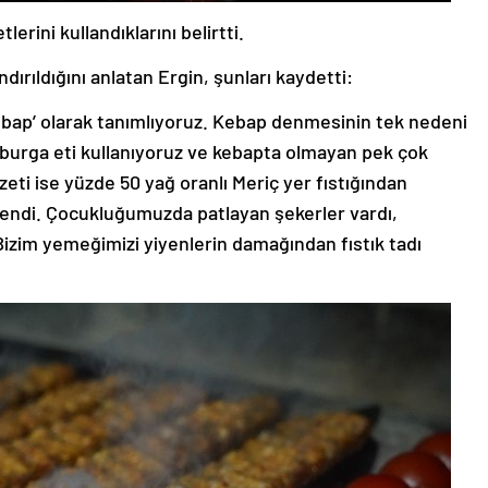
erini kullandıklarını belirtti.
dırıldığını anlatan Ergin, şunları kaydetti:
kebap’ olarak tanımlıyoruz. Kebap denmesinin tek nedeni
aburga eti kullanıyoruz ve kebapta olmayan pek çok
eti ise yüzde 50 yağ oranlı Meriç yer fıstığından
endi. Çocukluğumuzda patlayan şekerler vardı,
Bizim yemeğimizi yiyenlerin damağından fıstık tadı