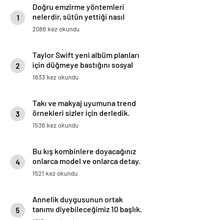
Doğru emzirme yöntemleri
nelerdir, sütün yettiği nasıl
1
anlaşılır?
2086 kez okundu
Taylor Swift yeni albüm planları
için düğmeye bastığını sosyal
2
medyadan duyurdu!
1633 kez okundu
Takı ve makyaj uyumuna trend
örnekleri sizler için derledik.
3
1536 kez okundu
Bu kış kombinlere doyacağınız
onlarca model ve onlarca detay.
4
1521 kez okundu
Annelik duygusunun ortak
tanımı diyebileceğimiz 10 başlık.
5