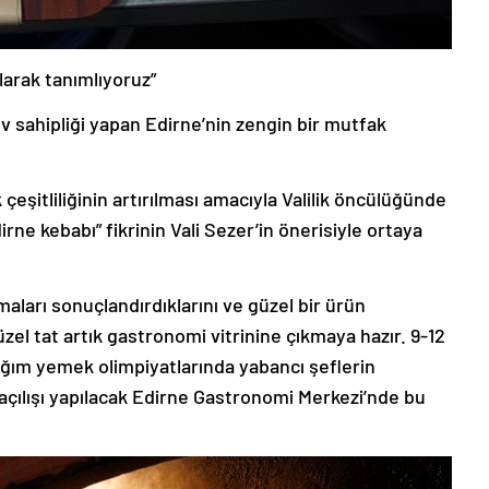
larak tanımlıyoruz”
ev sahipliği yapan Edirne’nin zengin bir mutfak
eşitliliğinin artırılması amacıyla Valilik öncülüğünde
dirne kebabı” fikrinin Vali Sezer’in önerisiyle ortaya
şmaları sonuçlandırdıklarını ve güzel bir ürün
güzel tat artık gastronomi vitrinine çıkmaya hazır. 9-12
cağım yemek olimpiyatlarında yabancı şeflerin
çılışı yapılacak Edirne Gastronomi Merkezi’nde bu