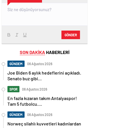
GÖNDER
SON DAKİKA
HABERLERİ
GÜNDEM
06 Ağustos 2026
Joe Biden 6 aylık hedeflerini açıkladı.
Senato buz gibi…
SPOR
06 Ağustos 2026
En fazla kızaran takım Antalyaspor!
Tam 5 futbolcu….
GÜNDEM
06 Ağustos 2026
Norweç silahlı kuvvetleri kadınlardan