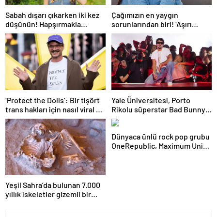
Sabah dışarı çıkarken iki kez
Çağımızın en yaygın
düşünün! Hapşırmakla
sorunlarından biri! ‘Aşırı
başlayıp astıma
düşünmeyle başa çıkmak
dönüşebiliyor
mümkün’
‘Protect the Dolls’: Bir tişört
Yale Üniversitesi, Porto
trans hakları için nasıl viral bir
Rikolu süperstar Bad Bunny
sembol haline geldi?
üzerine ders açıyor
Dünyaca ünlü rock pop grubu
OneRepublic, Maximum Uniq
Açıkhava’da yaz sezonunu
açacak
Yeşil Sahra’da bulunan 7.000
yıllık iskeletler gizemli bir
insan soyunu ortaya çıkardı