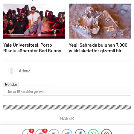
sembol haline geldi?
Yale Üniversitesi, Porto
Yeşil Sahra’da bulunan 7.000
Rikolu süperstar Bad Bunny
yıllık iskeletler gizemli bir
üzerine ders açıyor
insan soyunu ortaya çıkardı
Gönder
En az 10 karakter gerekli
HABER
0
0