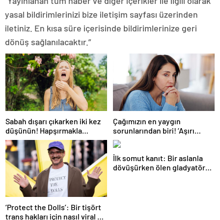
“Yayınlanan tüm haber ve diğer içerikler ile ilgili olarak
yasal bildirimlerinizi bize iletişim sayfası üzerinden
iletiniz. En kısa süre içerisinde bildirimlerinize geri
dönüş sağlanılacaktır.”
Sabah dışarı çıkarken iki kez
Çağımızın en yaygın
düşünün! Hapşırmakla
sorunlarından biri! ‘Aşırı
başlayıp astıma
düşünmeyle başa çıkmak
dönüşebiliyor
mümkün’
İlk somut kanıt: Bir aslanla
dövüşürken ölen gladyatörün
iskeleti bulundu
‘Protect the Dolls’: Bir tişört
trans hakları için nasıl viral bir