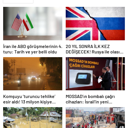
İran ile ABD görüşmelerinin 4.
20 YIL SONRA İLK KEZ
turu: Tarih ve yer belli oldu
DEĞİŞECEK! Rusya ile olası
savaş… İngiltere’nin gizli
planı güncelleniyor!
Komşuyu ‘turuncu tehlike’
MOSSAD’ın bombalı çağrı
esir aldı! 13 milyon kişiye
cihazları: İsrail’in yeni
“evde kalın” uyarısı…
suikastını MİT önledi