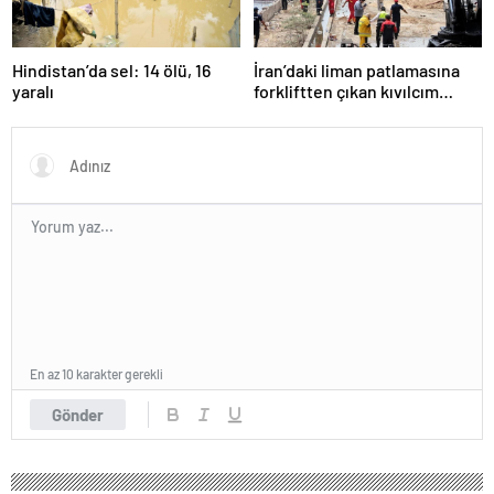
Hindistan’da sel: 14 ölü, 16
İran’daki liman patlamasına
yaralı
forkliftten çıkan kıvılcım
neden olmuş
En az 10 karakter gerekli
Gönder