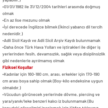
•01/01/1982 ile 31/12/2004 tarihleri arasında doğmuş
olmak
•En az lise mezunu olmak
•İyi derecede İngilizce bilmek (İkinci yabancı dil tercih
nedenidir.)
•Adli Sicil Kaydı ve Adli Sicil Arşiv Kaydı bulunmamak
•Daha önce Türk Hava Yolları ve iştirakleri ile diğer iş
yerlerinden fesih, devamsızlık, sağlık veya disiplinsizlik
gibi nedenlerle ayrılmamış olmak
Fiziksel Koşullar
•Kadınlar için 160-180 cm. arası, erkekler için 170-190
cm arası boya sahip olmak (Boy-kilo endeksine uygun
olmalıdır.)
•Vücudun görünecek yerlerinde dövme, piercing ve
yara/yanık/leke benzeri kalıcı iz bulunmamak (Bu
konudaki görselimizi incelemek için lütfen tıklayınız.