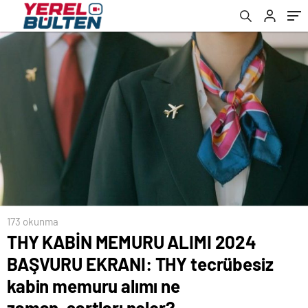
ne zaman, şartları neler?
mevzuatı
173 okunma
THY KABİN MEMURU ALIMI 2024
BAŞVURU EKRANI: THY tecrübesiz
kabin memuru alımı ne
zaman, şartları neler?