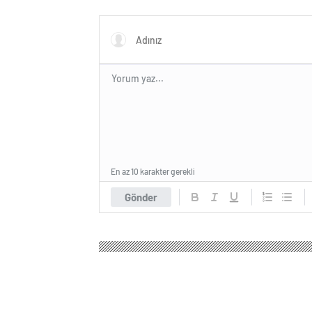
iskeleti bulundu
ders aç
En az 10 karakter gerekli
Gönder
Yerel Haber Bülten
Magazin
Anne Çocuk
Sur
Survivor İsmail Ba