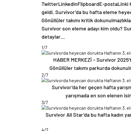
Twitter
Linkedin
Flipboard
E-posta
Linki
geldi. Survivor’da bu hafta eleme heyec
Gönüllüler takımı kritik dokunulmazlıkl
Survivor son eleme adayı kim oldu? Surv
detaylar…
1
/7
HABER MERKEZİ – Survivor 2025’t
Gönüllüler takımı parkurda dokunulm
2
/7
Survivor’da her geçen hafta yarışma
yarışmada en son elenen isi
3
/7
Survivor All Star’da bu hafta kadın ya
4
/7