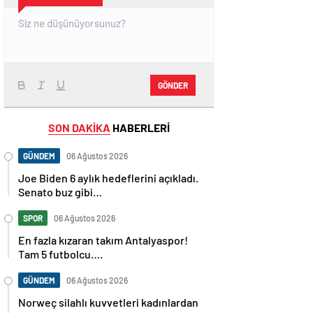
GÖNDER
SON DAKİKA
HABERLERİ
GÜNDEM
06 Ağustos 2026
Joe Biden 6 aylık hedeflerini açıkladı.
Senato buz gibi…
SPOR
06 Ağustos 2026
En fazla kızaran takım Antalyaspor!
Tam 5 futbolcu….
GÜNDEM
06 Ağustos 2026
Norweç silahlı kuvvetleri kadınlardan