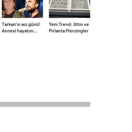
Tarkan’ın acı günü!
Yeni Trend: Altın ve
Annesi hayatını
Pırlanta Piercingler
kaybetti
ürdü
da Şeker, All Star