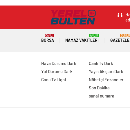
takımına ateş püs