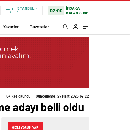
İMSAK'A
İSTANBUL
02:00
KALAN SÜRE
°
Yazarlar
Gazeteler
e adayı belli oldu
HIZLI YORUM YAP