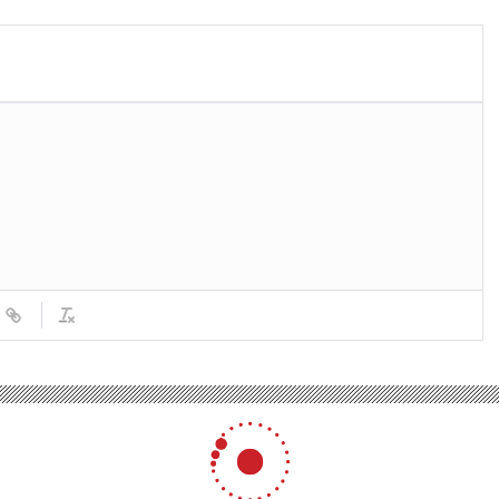
ıyor
soyunu ortaya çıkardı
vivor İsmail Balaban eleme adayı oldu! İlayda Şeker, All Star takımına ateş püsk
laban eleme adayı oldu! İlay