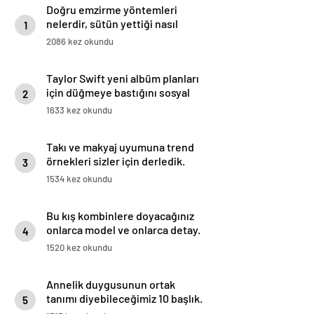
Doğru emzirme yöntemleri
nelerdir, sütün yettiği nasıl
1
anlaşılır?
2086 kez okundu
Taylor Swift yeni albüm planları
için düğmeye bastığını sosyal
2
medyadan duyurdu!
1633 kez okundu
Takı ve makyaj uyumuna trend
örnekleri sizler için derledik.
3
1534 kez okundu
Bu kış kombinlere doyacağınız
onlarca model ve onlarca detay.
4
1520 kez okundu
Annelik duygusunun ortak
tanımı diyebileceğimiz 10 başlık.
5