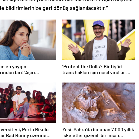
de bildirimlerinize geri dönüş sağlanılacaktır.”
ın en yaygın
‘Protect the Dolls’: Bir tişört
ından biri! ‘Aşırı
trans hakları için nasıl viral bir
eyle başa çıkmak
sembol haline geldi?
n’
iversitesi, Porto Rikolu
Yeşil Sahra’da bulunan 7.000 yıllık
ar Bad Bunny üzerine
iskeletler gizemli bir insan