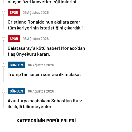
oluşan özel kuvvetler eğitimlerini
başlattı.
SPOR
06 Ağustos 2026
Cristiano Ronaldo’nun akıllara zarar
tüm kariyerinin istatistiğini çıkardık !
SPOR
06 Ağustos 2026
Galatasaray’a kötü haber! Monaco’dan
flaş Onyekuru kararı.
GÜNDEM
06 Ağustos 2026
Trump’tan seçim sonrası ilk mülakat
GÜNDEM
06 Ağustos 2026
Avusturya başbakanı Sebastian Kurz
ile ilgili bilinmeyenler
KATEGORİNİN POPÜLERLERİ