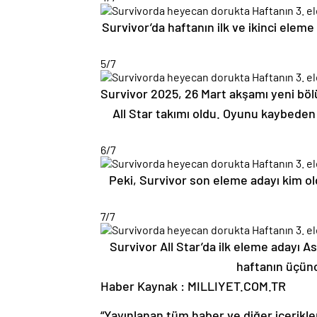
Survivor’da haftanın ilk ve ikinci ele
5
/7
Survivor 2025, 26 Mart akşamı yeni bölü
All Star takımı oldu. Oyunu kaybeden
6
/7
Peki, Survivor son eleme adayı kim old
7
/7
Survivor All Star’da ilk eleme adayı A
haftanın üçünc
Haber Kaynak : MILLIYET.COM.TR
“Yayınlanan tüm haber ve diğer içerikler i