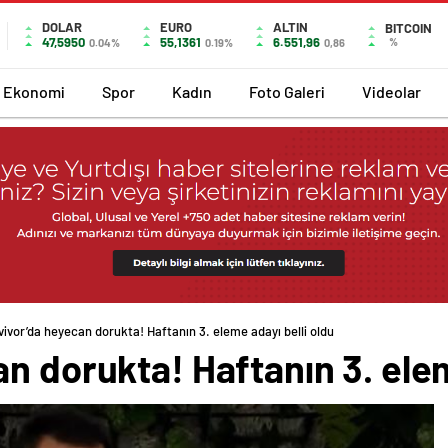
DOLAR
EURO
ALTIN
BITCOIN
47,5950
55,1361
6.551,96
%
0.04%
0.19%
0,86
Ekonomi
Spor
Kadın
Foto Galeri
Videolar
vivor’da heyecan dorukta! Haftanın 3. eleme adayı belli oldu
n dorukta! Haftanın 3. elem