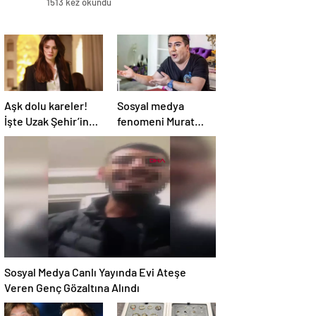
1513 kez okundu
Aşk dolu kareler!
Sosyal medya
İşte Uzak Şehir’in
fenomeni Murat
Alya’sı Sinem
Övüç’ün hapsi
Ünsal’ın gerçek
isteniyor
hayattaki sevgilisi
Sosyal Medya Canlı Yayında Evi Ateşe
Veren Genç Gözaltına Alındı