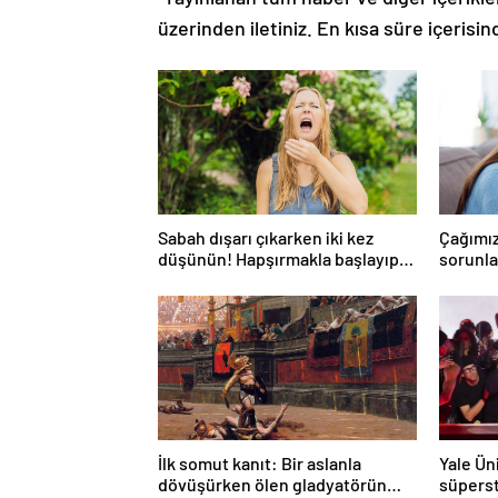
üzerinden iletiniz. En kısa süre içerisin
Sabah dışarı çıkarken iki kez
Çağımız
düşünün! Hapşırmakla başlayıp
sorunlar
astıma dönüşebiliyor
düşünm
mümkü
İlk somut kanıt: Bir aslanla
Yale Ün
dövüşürken ölen gladyatörün
süperst