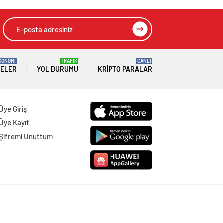
HIZLI YORUM YAP
GÖNDER
SON DAKİKA
HABERLERİ
GÜNDEM
06 Ağustos 2026
Joe Biden 6 aylık hedeflerini açıkladı.
Senato buz gibi…
SPOR
06 Ağustos 2026
En fazla kızaran takım Antalyaspor!