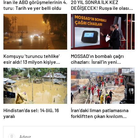
İran ile ABD görüşmelerinin 4.
20 YIL SONRA İLK KEZ
turu: Tarih ve yer belli oldu
DEĞİŞECEK! Rusya ile olası
savaş… İngiltere’nin gizli
planı güncelleniyor!
Komşuyu ‘turuncu tehlike’
MOSSAD’ın bombalı çağrı
esir aldı! 13 milyon kişiye
cihazları: İsrail’in yeni
“evde kalın” uyarısı…
suikastını MİT önledi
Hindistan’da sel: 14 ölü, 16
İran’daki liman patlamasına
yaralı
forkliftten çıkan kıvılcım
neden olmuş