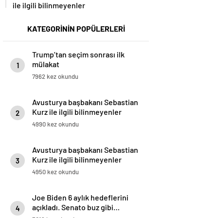
ile ilgili bilinmeyenler
KATEGORİNİN POPÜLERLERİ
Trump’tan seçim sonrası ilk
mülakat
1
7962 kez okundu
Avusturya başbakanı Sebastian
Kurz ile ilgili bilinmeyenler
2
4990 kez okundu
Avusturya başbakanı Sebastian
Kurz ile ilgili bilinmeyenler
3
4950 kez okundu
Joe Biden 6 aylık hedeflerini
açıkladı. Senato buz gibi…
4