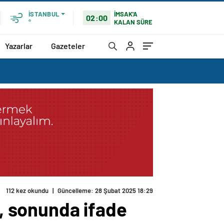
İMSAK'A
İSTANBUL
02:00
KALAN SÜRE
°
Yazarlar
Gazeteler
112 kez okundu
|
Güncelleme: 28 Şubat 2025 18:29
ı, sonunda ifade