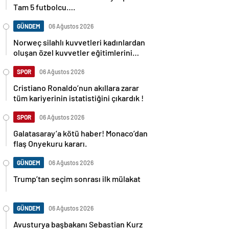
Tam 5 futbolcu….
GÜNDEM
06 Ağustos 2026
Norweç silahlı kuvvetleri kadınlardan
oluşan özel kuvvetler eğitimlerini
başlattı.
SPOR
06 Ağustos 2026
Cristiano Ronaldo’nun akıllara zarar
tüm kariyerinin istatistiğini çıkardık !
SPOR
06 Ağustos 2026
Galatasaray’a kötü haber! Monaco’dan
flaş Onyekuru kararı.
GÜNDEM
06 Ağustos 2026
Trump’tan seçim sonrası ilk mülakat
GÜNDEM
06 Ağustos 2026
Avusturya başbakanı Sebastian Kurz