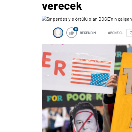
verecek
0
BEĞENDİM
ABONE OL