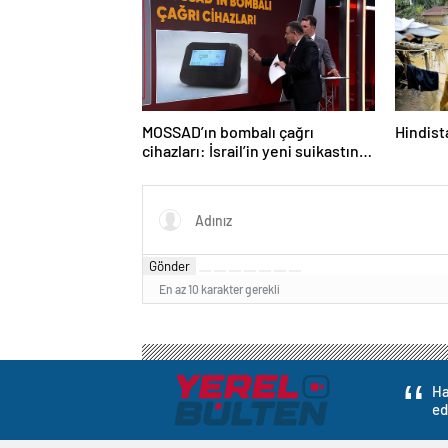
MOSSAD’ın bombalı çağrı
Hindista
cihazları: İsrail’in yeni suikastını
MİT önledi
Gönder
En az 10 karakter gerekli
Ha
ed