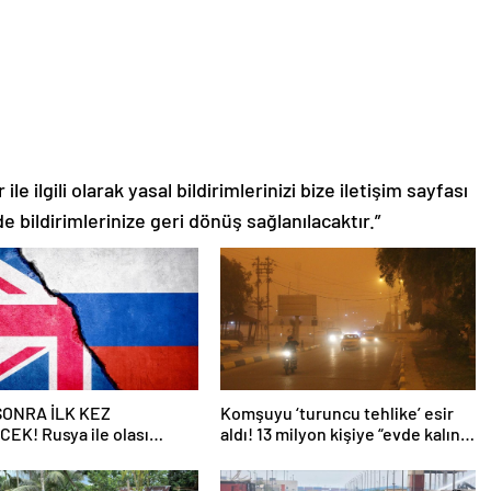
le ilgili olarak yasal bildirimlerinizi bize iletişim sayfası
de bildirimlerinize geri dönüş sağlanılacaktır.”
 SONRA İLK KEZ
Komşuyu ‘turuncu tehlike’ esir
EK! Rusya ile olası
aldı! 13 milyon kişiye “evde kalın”
ngiltere’nin gizli planı
uyarısı…
eniyor!