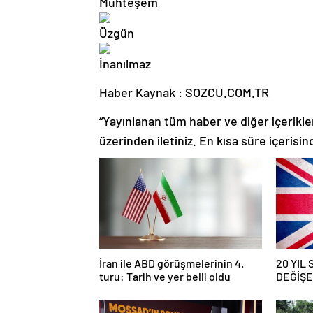
Haber Kaynak : SOZCU.COM.TR
“Yayınlanan tüm haber ve diğer içerikler i
üzerinden iletiniz. En kısa süre içerisin
İran ile ABD görüşmelerinin 4.
20 YIL
turu: Tarih ve yer belli oldu
DEĞİŞEC
savaş… İ
güncell