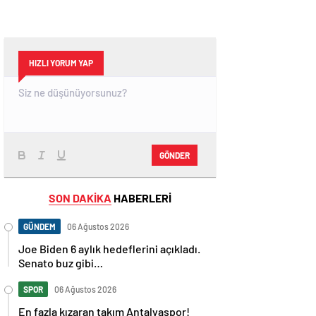
HIZLI YORUM YAP
GÖNDER
SON DAKİKA
HABERLERİ
GÜNDEM
06 Ağustos 2026
Joe Biden 6 aylık hedeflerini açıkladı.
Senato buz gibi…
SPOR
06 Ağustos 2026
En fazla kızaran takım Antalyaspor!