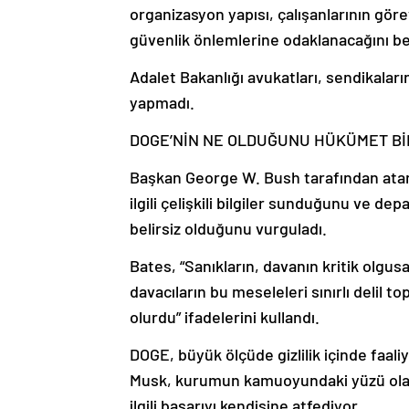
organizasyon yapısı, çalışanlarının gör
güvenlik önlemlerine odaklanacağını bel
Adalet Bakanlığı avukatları, sendikaların
yapmadı.
DOGE’NİN NE OLDUĞUNU HÜKÜMET Bİ
Başkan George W. Bush tarafından atan
ilgili çelişkili bilgiler sunduğunu ve d
belirsiz olduğunu vurguladı.
Bates, “Sanıkların, davanın kritik olgus
davacıların bu meseleleri sınırlı delil
olurdu” ifadelerini kullandı.
DOGE, büyük ölçüde gizlilik içinde faal
Musk, kurumun kamuoyundaki yüzü olara
ilgili başarıyı kendisine atfediyor.