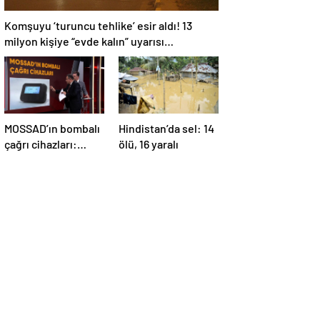
Komşuyu ‘turuncu tehlike’ esir aldı! 13
milyon kişiye “evde kalın” uyarısı…
MOSSAD’ın bombalı
Hindistan’da sel: 14
çağrı cihazları:
ölü, 16 yaralı
İsrail’in yeni
suikastını MİT
önledi