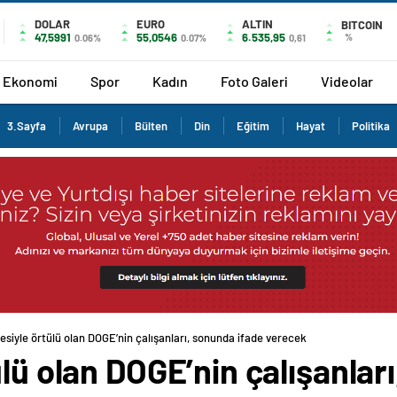
DOLAR
EURO
ALTIN
BITCOIN
47,5991
55,0546
6.535,95
%
0.06%
0.07%
0,61
Ekonomi
Spor
Kadın
Foto Galeri
Videolar
3.Sayfa
Avrupa
Bülten
Din
Eğitim
Hayat
Politika
esiyle örtülü olan DOGE’nin çalışanları, sonunda ifade verecek
ülü olan DOGE’nin çalışanlar