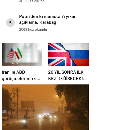
3019 kez okundu
Putin’den Ermenistan’ı yıkan
açıklama: Karabağ
5
Azerbaycan’ın ayrılmaz bir
2069 kez okundu
parçasıdır!
İran ile ABD
20 YIL SONRA İLK
görüşmelerinin 4.
KEZ DEĞİŞECEK!
turu: Tarih ve yer
Rusya ile olası
belli oldu
savaş…
İngiltere’nin gizli
planı güncelleniyor!