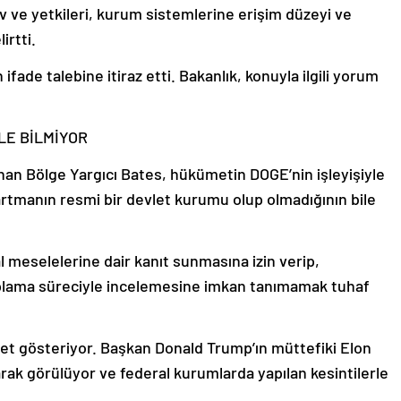
ev ve yetkileri, kurum sistemlerine erişim düzeyi ve
irtti.
 ifade talebine itiraz etti. Bakanlık, konuyla ilgili yorum
LE BİLMİYOR
an Bölge Yargıcı Bates, hükümetin DOGE’nin işleyişiyle
epartmanın resmi bir devlet kurumu olup olmadığının bile
al meselelerine dair kanıt sunmasına izin verip,
 toplama süreciyle incelemesine imkan tanımamak tuhaf
iyet gösteriyor. Başkan Donald Trump’ın müttefiki Elon
k görülüyor ve federal kurumlarda yapılan kesintilerle