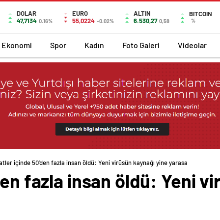
DOLAR
EURO
ALTIN
BITCOIN
47,7134
55,0224
6.530,27
%
0.16%
-0.02%
0,58
Ekonomi
Spor
Kadın
Foto Galeri
Videolar
tler içinde 50’den fazla insan öldü: Yeni virüsün kaynağı yine yarasa
den fazla insan öldü: Yeni v