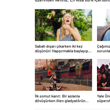
Sabah dışarı çıkarken iki kez
Çağımız
düşünün! Hapşırmakla başlayıp
sorunlar
astıma dönüşebiliyor
düşünm
mümkü
İlk somut kanıt: Bir aslanla
Yale Ün
dövüşürken ölen gladyatörün
süperst
iskeleti bulundu
ders aç