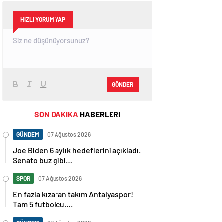
HIZLI YORUM YAP
GÖNDER
SON DAKİKA
HABERLERİ
GÜNDEM
07 Ağustos 2026
Joe Biden 6 aylık hedeflerini açıkladı.
Senato buz gibi…
SPOR
07 Ağustos 2026
En fazla kızaran takım Antalyaspor!
Tam 5 futbolcu….