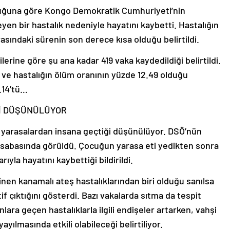
uğuna göre Kongo Demokratik Cumhuriyeti’nin
eyen bir hastalık nedeniyle hayatını kaybetti. Hastalığın
asındaki sürenin son derece kısa olduğu belirtildi.
lerine göre şu ana kadar 419 vaka kaydedildiği belirtildi.
ve hastalığın ölüm oranının yüzde 12.49 olduğu
.14’tü…
İ DÜŞÜNÜLÜYOR
da yarasalardan insana geçtiği düşünülüyor. DSÖ’nün
 kasabasında görüldü. Çocuğun yarasa eti yedikten sonra
yla hayatını kaybettiği bildirildi.
inen kanamalı ateş hastalıklarından biri olduğu sanılsa
if çıktığını gösterdi. Bazı vakalarda sıtma da tespit
nlara geçen hastalıklarla ilgili endişeler artarken, vahşi
ayılmasında etkili olabileceği belirtiliyor.