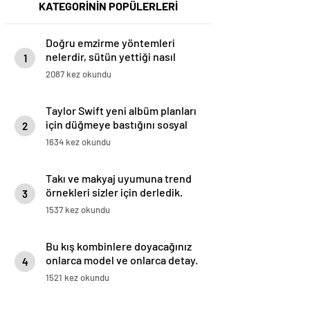
KATEGORİNİN POPÜLERLERİ
Doğru emzirme yöntemleri
nelerdir, sütün yettiği nasıl
1
anlaşılır?
2087 kez okundu
Taylor Swift yeni albüm planları
için düğmeye bastığını sosyal
2
medyadan duyurdu!
1634 kez okundu
Takı ve makyaj uyumuna trend
örnekleri sizler için derledik.
3
1537 kez okundu
Bu kış kombinlere doyacağınız
onlarca model ve onlarca detay.
4
1521 kez okundu