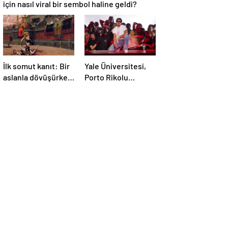
için nasıl viral bir sembol haline geldi?
İlk somut kanıt: Bir
Yale Üniversitesi,
aslanla dövüşürken
Porto Rikolu
ölen gladyatörün
süperstar Bad
iskeleti bulundu
Bunny üzerine ders
açıyor