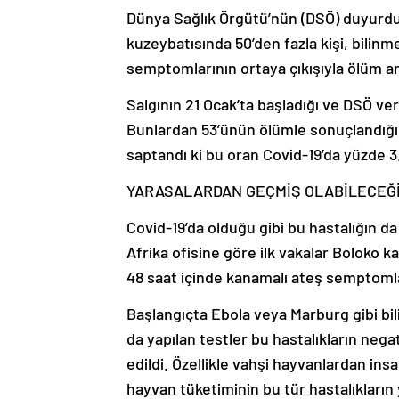
Dünya Sağlık Örgütü’nün (DSÖ) duyurd
kuzeybatısında 50’den fazla kişi, bilinm
semptomlarının ortaya çıkışıyla ölüm ar
Salgının 21 Ocak’ta başladığı ve DSÖ veri
Bunlardan 53’ünün ölümle sonuçlandığı 
saptandı ki bu oran Covid-19’da yüzde 3
YARASALARDAN GEÇMİŞ OLABİLECEĞ
Covid-19’da olduğu gibi bu hastalığın 
Afrika ofisine göre ilk vakalar Boloko
48 saat içinde kanamalı ateş semptomları
Başlangıçta Ebola veya Marburg gibi bil
da yapılan testler bu hastalıkların negat
edildi. Özellikle vahşi hayvanlardan insa
hayvan tüketiminin bu tür hastalıkların y