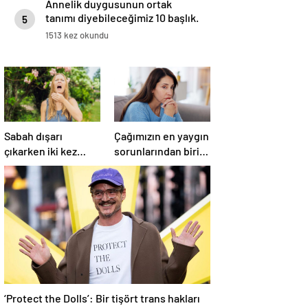
Annelik duygusunun ortak
tanımı diyebileceğimiz 10 başlık.
5
1513 kez okundu
Sabah dışarı
Çağımızın en yaygın
çıkarken iki kez
sorunlarından biri!
düşünün!
‘Aşırı düşünmeyle
Hapşırmakla
başa çıkmak
başlayıp astıma
mümkün’
dönüşebiliyor
‘Protect the Dolls’: Bir tişört trans hakları