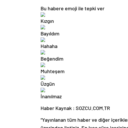
Bu habere emoji ile tepki ver
Haber Kaynak : SOZCU.COM.TR
“Yayınlanan tüm haber ve diğer içerikler i
üzerinden iletiniz. En kısa süre içerisin