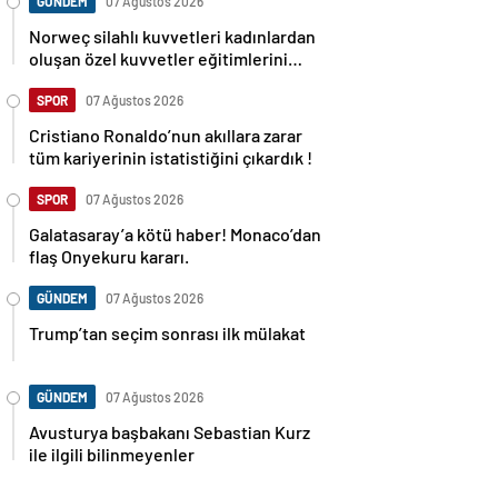
GÜNDEM
07 Ağustos 2026
Norweç silahlı kuvvetleri kadınlardan
oluşan özel kuvvetler eğitimlerini
başlattı.
SPOR
07 Ağustos 2026
Cristiano Ronaldo’nun akıllara zarar
tüm kariyerinin istatistiğini çıkardık !
SPOR
07 Ağustos 2026
Galatasaray’a kötü haber! Monaco’dan
flaş Onyekuru kararı.
GÜNDEM
07 Ağustos 2026
Trump’tan seçim sonrası ilk mülakat
GÜNDEM
07 Ağustos 2026
Avusturya başbakanı Sebastian Kurz
ile ilgili bilinmeyenler