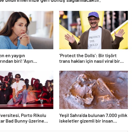
ın en yaygın
‘Protect the Dolls’: Bir tişört
ından biri! ‘Aşırı
trans hakları için nasıl viral bir
eyle başa çıkmak
sembol haline geldi?
n’
iversitesi, Porto Rikolu
Yeşil Sahra’da bulunan 7.000 yıllık
ar Bad Bunny üzerine
iskeletler gizemli bir insan
ıyor
soyunu ortaya çıkardı