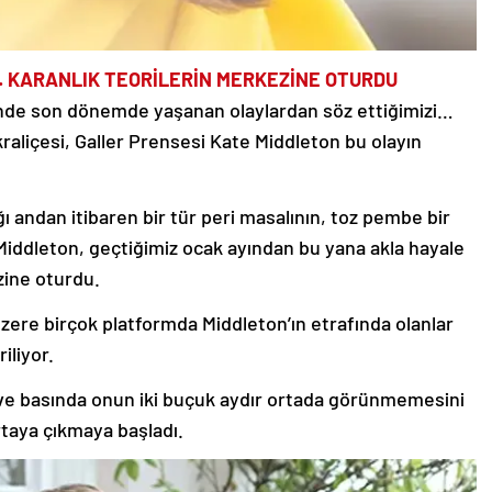
 KARANLIK TEORİLERİN MERKEZİNE OTURDU
lesinde son dönemde yaşanan olaylardan söz ettiğimizi…
 kraliçesi, Galler Prensesi Kate Middleton bu olayın
ı andan itibaren bir tür peri masalının, toz pembe bir
iddleton, geçtiğimiz ocak ayından bu yana akla hayale
zine oturdu.
zere birçok platformda Middleton’ın etrafında olanlar
iliyor.
ve basında onun iki buçuk aydır ortada görünmemesini
ortaya çıkmaya başladı.