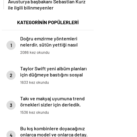
Avusturya başbakanı Sebastian Kurz
ile ilgili bilinmeyenler
KATEGORİNİN POPÜLERLERİ
Doğru emzirme yöntemleri
nelerdir, sütün yettiği nasıl
1
anlaşılır?
2086 kez okundu
Taylor Swift yeni albüm planları
için düğmeye bastığını sosyal
2
medyadan duyurdu!
1633 kez okundu
Takı ve makyaj uyumuna trend
örnekleri sizler için derledik.
3
1536 kez okundu
Bu kış kombinlere doyacağınız
onlarca model ve onlarca detay.
4