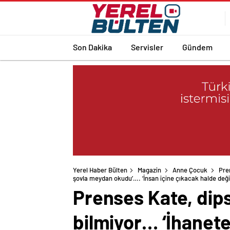
Son Dakika
Servisler
Gündem
Yerel Haber Bülten
Magazin
Anne Çocuk
Pre
şovla meydan okudu’…. ‘İnsan içine çıkacak halde değil
Prenses Kate, dip
bilmiyor… ‘İhanet