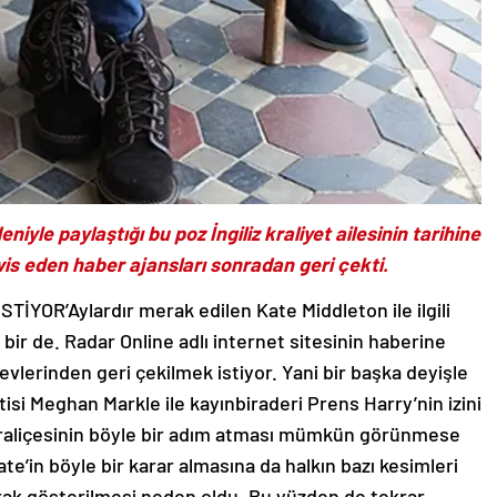
niyle paylaştığı bu poz İngiliz kraliyet ailesinin tarihine
vis eden haber ajansları sonradan geri çekti.
OR’Aylardır merak edilen Kate Middleton ile ilgili
 bir de. Radar Online adlı internet sitesinin haberine
evlerinden geri çekilmek istiyor. Yani bir başka deyişle
eltisi Meghan Markle ile kayınbiraderi Prens Harry’nin izini
kraliçesinin böyle bir adım atması mümkün görünmese
e’in böyle bir karar almasına da halkın bazı kesimleri
olarak gösterilmesi neden oldu. Bu yüzden de tekrar