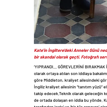
Kate’in İngiltere’deki Anneler Günü nede
bir skandal olarak geçti. Fotoğrafı ser
‘YIPRANDI… GÖREVLERİNİ BIRAKMAK İSTİY
olarak ortaya atılan son iddiaya bakalım
göre Middleton, kraliyet ailesindeki gör
İngiliz kraliyet ailesinin “tanıtım yüzü” 
takip edecek.Teknik olarak geleceğin 
de ortada dolaşan en iddia bu yönde. Kat
tarafından ‘ırçkı’ ve ‘bir tür canavar’ 