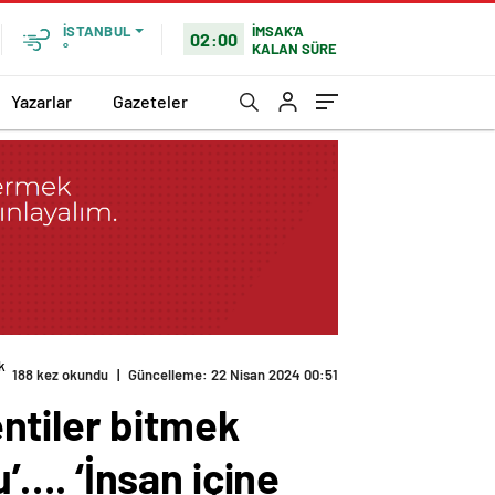
İMSAK'A
İSTANBUL
02:00
KALAN SÜRE
°
Yazarlar
Gazeteler
k
188 kez okundu
|
Güncelleme: 22 Nisan 2024 00:51
ntiler bitmek
…. ‘İnsan içine