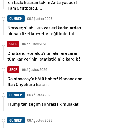
En fazla kızaran takım Antalyaspor!
Tam 5 futbolcu….
GÜNDEM
06 Ağustos 2026
Norweç silahlı kuvvetleri kadınlardan
oluşan özel kuvvetler eğitimlerini
başlattı.
SPOR
06 Ağustos 2026
Cristiano Ronaldo’nun akıllara zarar
tüm kariyerinin istatistiğini çıkardık !
SPOR
06 Ağustos 2026
Galatasaray’a kötü haber! Monaco’dan
flaş Onyekuru kararı.
GÜNDEM
06 Ağustos 2026
Trump’tan seçim sonrası ilk mülakat
GÜNDEM
06 Ağustos 2026