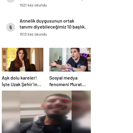
1521 kez okundu
Annelik duygusunun ortak
tanımı diyebileceğimiz 10 başlık.
5
1513 kez okundu
Aşk dolu kareler!
Sosyal medya
İşte Uzak Şehir’in
fenomeni Murat
Alya’sı Sinem
Övüç’ün hapsi
Ünsal’ın gerçek
isteniyor
hayattaki sevgilisi