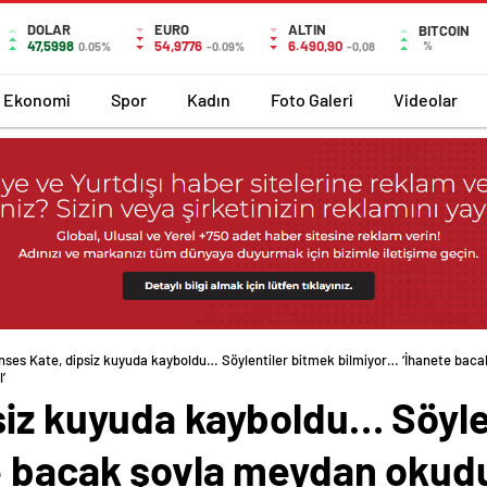
DOLAR
EURO
ALTIN
BITCOIN
47,5998
54,9776
6.490,90
%
0.05%
-0.09%
-0,08
Ekonomi
Spor
Kadın
Foto Galeri
Videolar
nses Kate, dipsiz kuyuda kayboldu… Söylentiler bitmek bilmiyor… ‘İhanete baca
’
siz kuyuda kayboldu… Söyle
e bacak şovla meydan okudu’