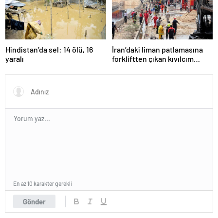
Hindistan’da sel: 14 ölü, 16
İran’daki liman patlamasına
yaralı
forkliftten çıkan kıvılcım
neden olmuş
En az 10 karakter gerekli
Gönder