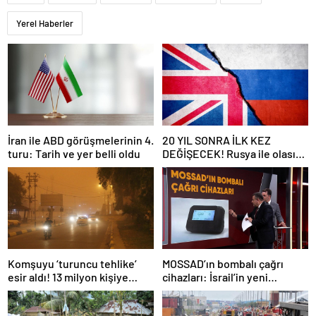
Yerel Haberler
İran ile ABD görüşmelerinin 4.
20 YIL SONRA İLK KEZ
turu: Tarih ve yer belli oldu
DEĞİŞECEK! Rusya ile olası
savaş… İngiltere’nin gizli
planı güncelleniyor!
Komşuyu ‘turuncu tehlike’
MOSSAD’ın bombalı çağrı
esir aldı! 13 milyon kişiye
cihazları: İsrail’in yeni
“evde kalın” uyarısı…
suikastını MİT önledi