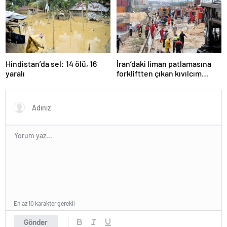
Hindistan’da sel: 14 ölü, 16
İran’daki liman patlamasına
yaralı
forkliftten çıkan kıvılcım
neden olmuş
En az 10 karakter gerekli
Gönder