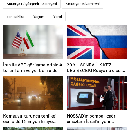
Sakarya Büyükşehir Belediyesi
Sakarya Üniversitesi
son dakika
Yaşam
Yerel
İran ile ABD görüşmelerinin 4.
20 YIL SONRA İLK KEZ
turu: Tarih ve yer belli oldu
DEĞİŞECEK! Rusya ile olası
savaş… İngiltere’nin gizli
planı güncelleniyor!
Komşuyu ‘turuncu tehlike’
MOSSAD’ın bombalı çağrı
esir aldı! 13 milyon kişiye
cihazları: İsrail’in yeni
“evde kalın” uyarısı…
suikastını MİT önledi