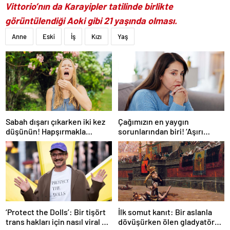
Vittorio’nın da Karayipler tatilinde birlikte
görüntülendiği Aoki gibi 21 yaşında olması.
Anne
Eski
İş
Kızı
Yaş
Sabah dışarı çıkarken iki kez
Çağımızın en yaygın
düşünün! Hapşırmakla
sorunlarından biri! ‘Aşırı
başlayıp astıma
düşünmeyle başa çıkmak
dönüşebiliyor
mümkün’
‘Protect the Dolls’: Bir tişört
İlk somut kanıt: Bir aslanla
trans hakları için nasıl viral bir
dövüşürken ölen gladyatörün