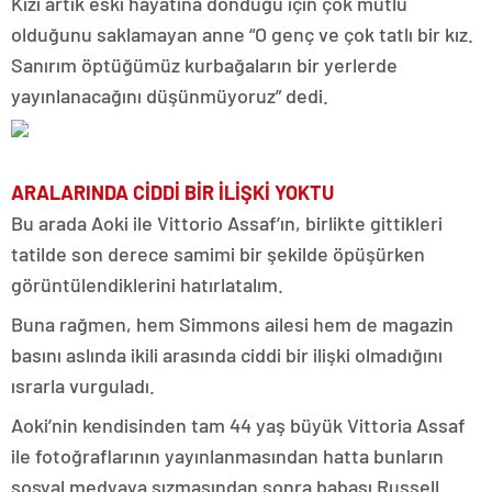
Kızı artık eski hayatına döndüğü için çok mutlu
olduğunu saklamayan anne “O genç ve çok tatlı bir kız.
Sanırım öptüğümüz kurbağaların bir yerlerde
yayınlanacağını düşünmüyoruz” dedi.
ARALARINDA CİDDİ BİR İLİŞKİ YOKTU
Bu arada Aoki ile Vittorio Assaf’ın, birlikte gittikleri
tatilde son derece samimi bir şekilde öpüşürken
görüntülendiklerini hatırlatalım.
Buna rağmen, hem Simmons ailesi hem de magazin
basını aslında ikili arasında ciddi bir ilişki olmadığını
ısrarla vurguladı.
Aoki’nin kendisinden tam 44 yaş büyük Vittoria Assaf
ile fotoğraflarının yayınlanmasından hatta bunların
sosyal medyaya sızmasından sonra babası Russell