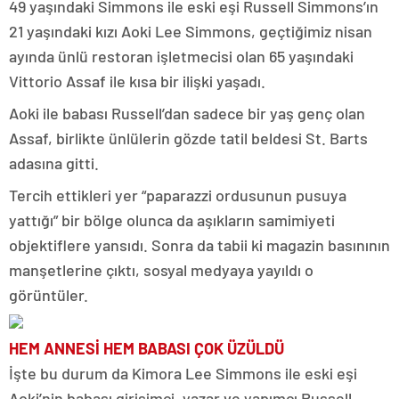
49 yaşındaki Simmons ile eski eşi Russell Simmons’ın
21 yaşındaki kızı Aoki Lee Simmons, geçtiğimiz nisan
ayında ünlü restoran işletmecisi olan 65 yaşındaki
Vittorio Assaf ile kısa bir ilişki yaşadı.
Aoki ile babası Russell’dan sadece bir yaş genç olan
Assaf, birlikte ünlülerin gözde tatil beldesi St. Barts
adasına gitti.
Tercih ettikleri yer “paparazzi ordusunun pusuya
yattığı” bir bölge olunca da aşıkların samimiyeti
objektiflere yansıdı. Sonra da tabii ki magazin basınının
manşetlerine çıktı, sosyal medyaya yayıldı o
görüntüler.
HEM ANNESİ HEM BABASI ÇOK ÜZÜLDÜ
İşte bu durum da Kimora Lee Simmons ile eski eşi
Aoki’nin babası girişimci, yazar ve yapımcı Russell