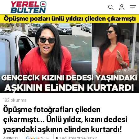
elinden kurtardı!
182 okunma
Öpüşme fotoğrafları çileden
çıkarmıştı… Ünlü yıldız, kızını dedesi
yaşındaki aşkının elinden kurtardı!
1 Ağustos 2024 00:22
ABONE OL
News