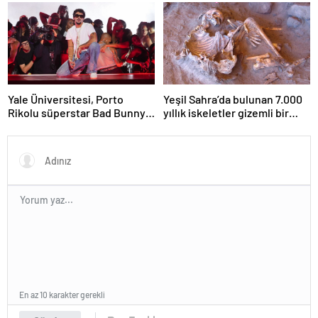
sembol haline geldi?
iskeleti bulundu
Yale Üniversitesi, Porto
Yeşil Sahra’da bulunan 7.000
Rikolu süperstar Bad Bunny
yıllık iskeletler gizemli bir
üzerine ders açıyor
insan soyunu ortaya çıkardı
En az 10 karakter gerekli