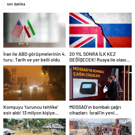
son dakika
İran ile ABD görüşmelerinin 4.
20 YIL SONRA İLK KEZ
turu: Tarih ve yer belli oldu
DEĞİŞECEK! Rusya ile olası
savaş… İngiltere’nin gizli
planı güncelleniyor!
Komşuyu ‘turuncu tehlike’
MOSSAD’ın bombalı çağrı
esir aldı! 13 milyon kişiye
cihazları: İsrail’in yeni
“evde kalın” uyarısı…
suikastını MİT önledi