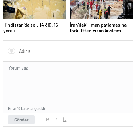
Hindistan’da sel: 14 ölü, 16
İran’daki liman patlamasına
yaralı
forkliftten çıkan kıvılcım
neden olmuş
En az 10 karakter gerekli
Gönder