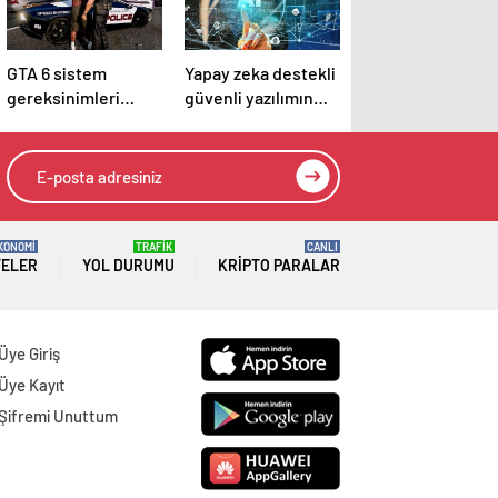
GTA 6 sistem
Yapay zeka destekli
gereksinimleri
güvenli yazılımın
nelerdir? GTA 6 kaç
geleceği Borsa
GB boş alan istiyor?
İstanbul’da
tartışılacak
KONOMİ
TRAFİK
CANLI
TELER
YOL DURUMU
KRIPTO PARALAR
Üye Giriş
Üye Kayıt
Şifremi Unuttum