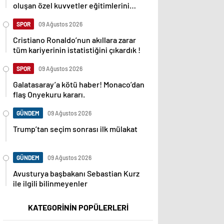
oluşan özel kuvvetler eğitimlerini
başlattı.
SPOR
09 Ağustos 2026
Cristiano Ronaldo’nun akıllara zarar
tüm kariyerinin istatistiğini çıkardık !
SPOR
09 Ağustos 2026
Galatasaray’a kötü haber! Monaco’dan
flaş Onyekuru kararı.
GÜNDEM
09 Ağustos 2026
Trump’tan seçim sonrası ilk mülakat
GÜNDEM
09 Ağustos 2026
Avusturya başbakanı Sebastian Kurz
ile ilgili bilinmeyenler
KATEGORİNİN POPÜLERLERİ