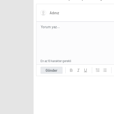
istiyor?
İstanbul
En az 10 karakter gerekli
Gönder