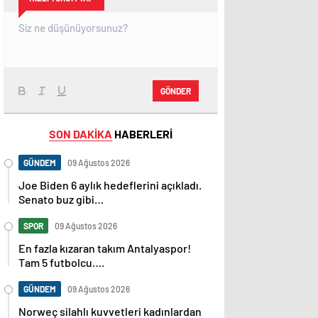
GÖNDER
SON DAKİKA
HABERLERİ
GÜNDEM
09 Ağustos 2026
Joe Biden 6 aylık hedeflerini açıkladı.
Senato buz gibi…
SPOR
09 Ağustos 2026
En fazla kızaran takım Antalyaspor!
Tam 5 futbolcu….
GÜNDEM
09 Ağustos 2026
Norweç silahlı kuvvetleri kadınlardan