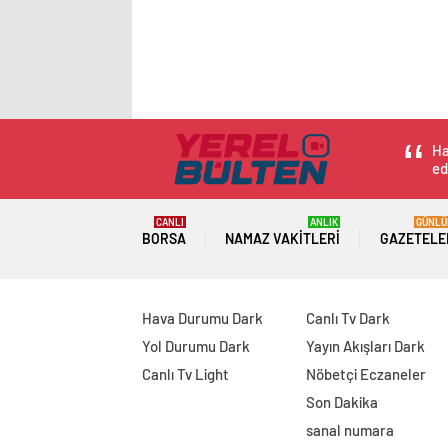
Ha
ed
CANLI
ANLIK
GÜNLÜ
BORSA
NAMAZ VAKITLERI
GAZETELE
Hava Durumu Dark
Canlı Tv Dark
Yol Durumu Dark
Yayın Akışları Dark
Canlı Tv Light
Nöbetçi Eczaneler
Son Dakika
sanal numara