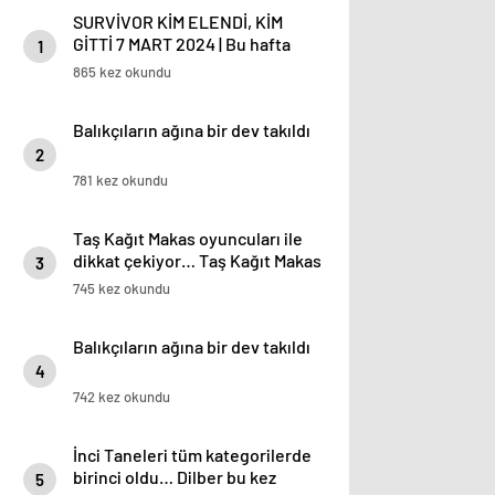
SURVİVOR KİM ELENDİ, KİM
GİTTİ 7 MART 2024 | Bu hafta
1
Survivor All Star eleme
865 kez okundu
düellosunu kim kazandı,
Mustafa Kemal mi, Hakan mı?
Balıkçıların ağına bir dev takıldı
Hıçkıra hıçkıra ağladı: ‘Sürekli
potaya koydular, zorladılar ama
2
sitemim yok…’
781 kez okundu
Taş Kağıt Makas oyuncuları ile
dikkat çekiyor… Taş Kağıt Makas
3
oyuncu kadrosu ve konusu
745 kez okundu
hakkında detaylar
Balıkçıların ağına bir dev takıldı
4
742 kez okundu
İnci Taneleri tüm kategorilerde
birinci oldu… Dilber bu kez
5