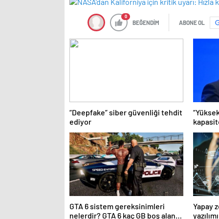
0
BEĞENDİM
ABONE OL
“Deepfake” siber güvenliği tehdit
“Yüksek
ediyor
kapasit
GTA 6 sistem gereksinimleri
Yapay z
nelerdir? GTA 6 kaç GB boş alan
yazılım