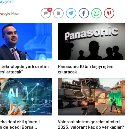
0
News
 teknolojide yerli üretim
Panasonic 10 bin kişiyi işten
esi artacak”
çıkaracak
eka destekli güvenli
Valorant sistem gereksinimleri
ın geleceği Borsa
2025: valorant kaç gb yer kaplar?