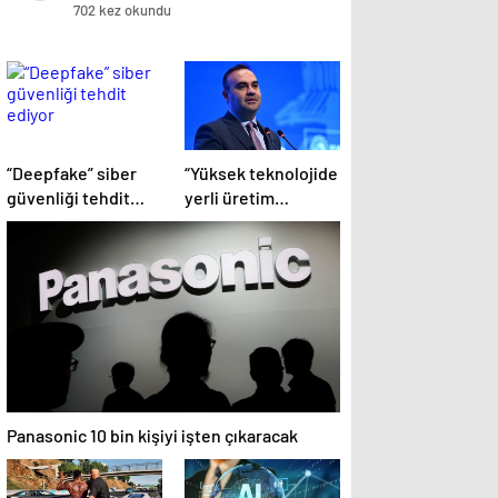
ağlattı!
702 kez okundu
“Deepfake” siber
“Yüksek teknolojide
güvenliği tehdit
yerli üretim
ediyor
kapasitesi artacak”
Panasonic 10 bin kişiyi işten çıkaracak