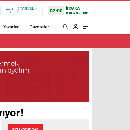
İMSAK'A
İSTANBUL
02:00
KALAN SÜRE
°
Yazarlar
Gazeteler
r
yıyor!
HIZLI YORUM YAP