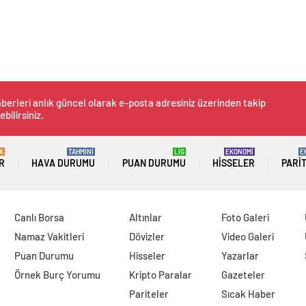
berleri anlık güncel olarak e-posta adresiniz üzerinden takip
ebilirsiniz.
K
TAHMİNİ
LİG
EKONOMİ
E
R
HAVA DURUMU
PUAN DURUMU
HISSELER
PARI
Canlı Borsa
Altınlar
Foto Galeri
Namaz Vakitleri
Dövizler
Video Galeri
Puan Durumu
Hisseler
Yazarlar
Örnek Burç Yorumu
Kripto Paralar
Gazeteler
Pariteler
Sıcak Haber