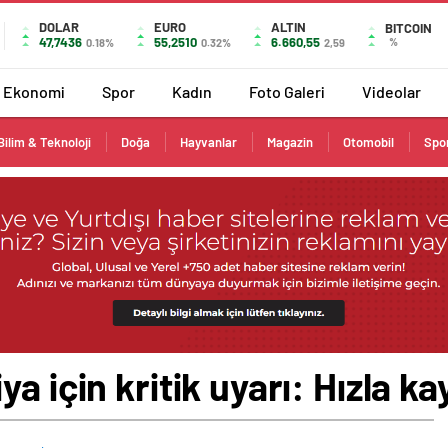
DOLAR
EURO
ALTIN
BITCOIN
47,7436
55,2510
6.660,55
%
0.18%
0.32%
2,59
Ekonomi
Spor
Kadın
Foto Galeri
Videolar
Bilim & Teknoloji
Doğa
Hayvanlar
Magazin
Otomobil
Spo
a için kritik uyarı: Hızla ka