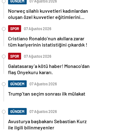
GÜNDEM
07 Ağustos 2026
Norweç silahlı kuvvetleri kadınlardan
oluşan özel kuvvetler eğitimlerini
başlattı.
SPOR
07 Ağustos 2026
Cristiano Ronaldo’nun akıllara zarar
tüm kariyerinin istatistiğini çıkardık !
SPOR
07 Ağustos 2026
Galatasaray’a kötü haber! Monaco’dan
flaş Onyekuru kararı.
GÜNDEM
07 Ağustos 2026
Trump’tan seçim sonrası ilk mülakat
GÜNDEM
07 Ağustos 2026
Avusturya başbakanı Sebastian Kurz
ile ilgili bilinmeyenler