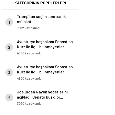
KATEGORİNİN POPÜLERLERİ
Trump’tan seçim sonrası ilk
mülakat
1
7962 kez okundu
Avusturya başbakanı Sebastian
Kurz ile ilgili bilinmeyenler
2
4990 kez okundu
Avusturya başbakanı Sebastian
Kurz ile ilgili bilinmeyenler
3
4950 kez okundu
Joe Biden 6 aylık hedeflerini
açıkladı. Senato buz gibi…
4
3020 kez okundu