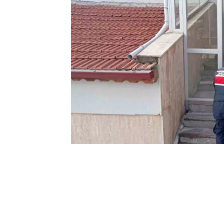
0
BEĞENDİM
ABONE OL