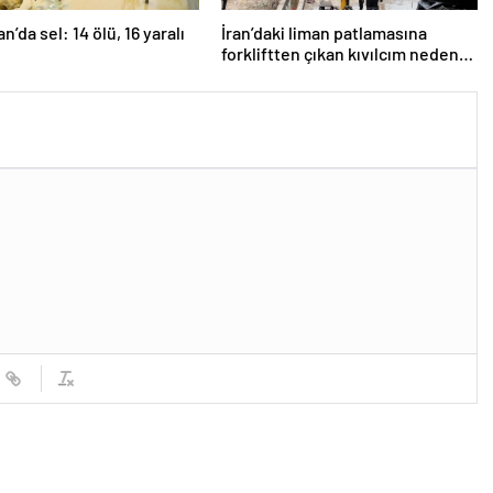
n’da sel: 14 ölü, 16 yaralı
İran’daki liman patlamasına
forkliftten çıkan kıvılcım neden
olmuş