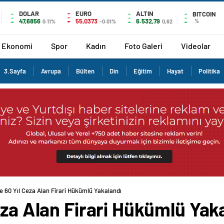
DOLAR
EURO
ALTIN
BITCOIN
47,6856
55,0373
6.532,79
%
0.11%
-0.01%
0,62
Ekonomi
Spor
Kadın
Foto Galeri
Videolar
3.Sayfa
Avrupa
Bülten
Din
Eğitim
Hayat
Politika
e 60 Yıl Ceza Alan Firari Hükümlü Yakalandı
eza Alan Firari Hükümlü Yak