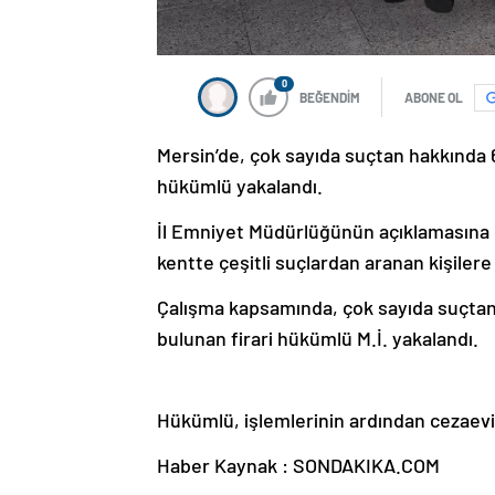
0
BEĞENDİM
ABONE OL
Mersin’de, çok sayıda suçtan hakkında 60
hükümlü yakalandı.
İl Emniyet Müdürlüğünün açıklamasına 
kentte çeşitli suçlardan aranan kişilere
Çalışma kapsamında, çok sayıda suçtan 
bulunan firari hükümlü M.İ. yakalandı.
Hükümlü, işlemlerinin ardından cezaev
Haber Kaynak : SONDAKIKA.COM