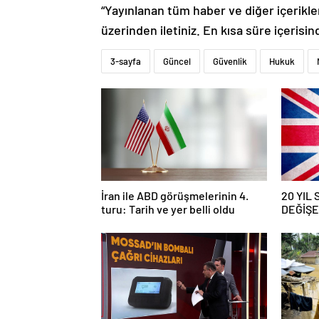
“Yayınlanan tüm haber ve diğer içerikler i
üzerinden iletiniz. En kısa süre içerisin
3-sayfa
Güncel
Güvenlik
Hukuk
İran ile ABD görüşmelerinin 4.
20 YIL
turu: Tarih ve yer belli oldu
DEĞİŞEC
savaş… İ
güncell