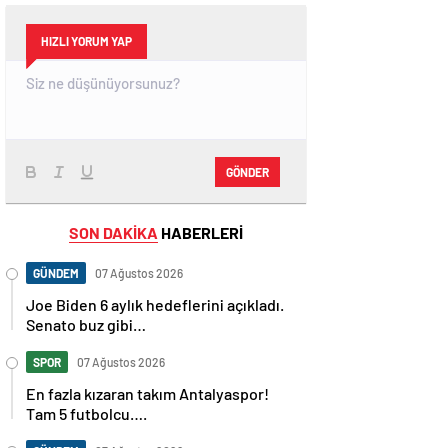
HIZLI YORUM YAP
GÖNDER
SON DAKİKA
HABERLERİ
GÜNDEM
07 Ağustos 2026
Joe Biden 6 aylık hedeflerini açıkladı.
Senato buz gibi…
SPOR
07 Ağustos 2026
En fazla kızaran takım Antalyaspor!
Tam 5 futbolcu….