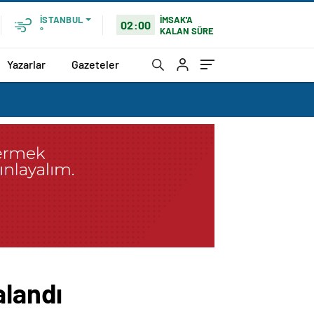
İMSAK'A
İSTANBUL
02:00
KALAN SÜRE
°
Yazarlar
Gazeteler
alandı