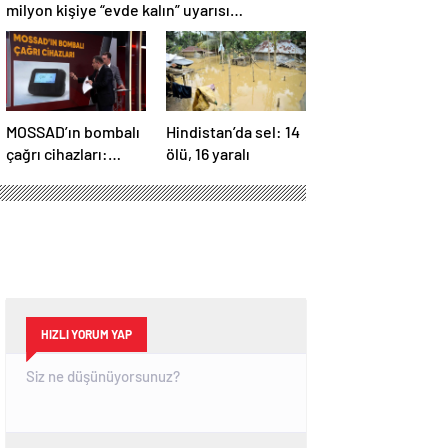
milyon kişiye “evde kalın” uyarısı…
MOSSAD’ın bombalı
Hindistan’da sel: 14
çağrı cihazları:
ölü, 16 yaralı
İsrail’in yeni
suikastını MİT
önledi
HIZLI YORUM YAP