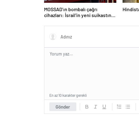
MOSSAD’ın bombalı çağrı
Hindista
cihazları: İsrail’in yeni suikastını
MİT önledi
En az 10 karakter gerekli
Gönder