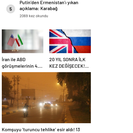
Putin’den Ermenistan’ı yıkan
açıklama: Karabağ
5
Azerbaycan’ın ayrılmaz bir
2069 kez okundu
parçasıdır!
İran ile ABD
20 YIL SONRA İLK
görüşmelerinin 4.
KEZ DEĞİŞECEK!
turu: Tarih ve yer
Rusya ile olası
belli oldu
savaş…
İngiltere’nin gizli
planı güncelleniyor!
Komşuyu ‘turuncu tehlike’ esir aldı! 13