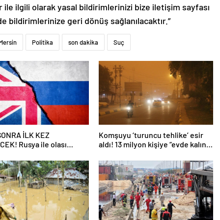
le ilgili olarak yasal bildirimlerinizi bize iletişim sayfası
de bildirimlerinize geri dönüş sağlanılacaktır.”
Mersin
Politika
son dakika
Suç
 SONRA İLK KEZ
Komşuyu ‘turuncu tehlike’ esir
EK! Rusya ile olası
aldı! 13 milyon kişiye “evde kalın”
ngiltere’nin gizli planı
uyarısı…
eniyor!