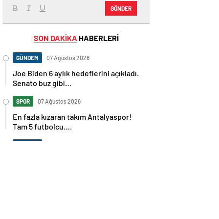
GÖNDER
SON DAKİKA
HABERLERİ
GÜNDEM
07 Ağustos 2026
Joe Biden 6 aylık hedeflerini açıkladı.
Senato buz gibi…
SPOR
07 Ağustos 2026
En fazla kızaran takım Antalyaspor!
Tam 5 futbolcu….
GÜNDEM
07 Ağustos 2026
Norweç silahlı kuvvetleri kadınlardan
oluşan özel kuvvetler eğitimlerini
başlattı.
SPOR
07 Ağustos 2026
Cristiano Ronaldo’nun akıllara zarar
tüm kariyerinin istatistiğini çıkardık !