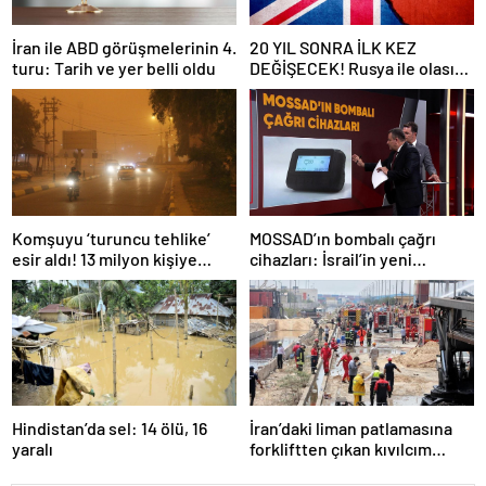
İran ile ABD görüşmelerinin 4.
20 YIL SONRA İLK KEZ
turu: Tarih ve yer belli oldu
DEĞİŞECEK! Rusya ile olası
savaş… İngiltere’nin gizli
planı güncelleniyor!
Komşuyu ‘turuncu tehlike’
MOSSAD’ın bombalı çağrı
esir aldı! 13 milyon kişiye
cihazları: İsrail’in yeni
“evde kalın” uyarısı…
suikastını MİT önledi
Hindistan’da sel: 14 ölü, 16
İran’daki liman patlamasına
yaralı
forkliftten çıkan kıvılcım
neden olmuş