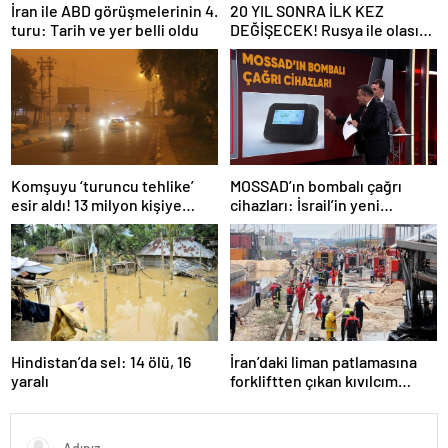
İran ile ABD görüşmelerinin 4.
20 YIL SONRA İLK KEZ
turu: Tarih ve yer belli oldu
DEĞİŞECEK! Rusya ile olası
savaş… İngiltere’nin gizli
planı güncelleniyor!
Komşuyu ‘turuncu tehlike’
MOSSAD’ın bombalı çağrı
esir aldı! 13 milyon kişiye
cihazları: İsrail’in yeni
“evde kalın” uyarısı…
suikastını MİT önledi
Hindistan’da sel: 14 ölü, 16
İran’daki liman patlamasına
yaralı
forkliftten çıkan kıvılcım
neden olmuş