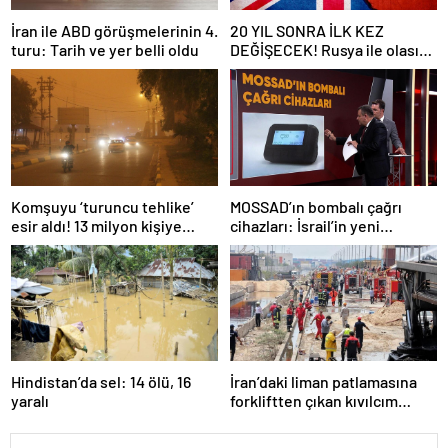
İran ile ABD görüşmelerinin 4.
20 YIL SONRA İLK KEZ
turu: Tarih ve yer belli oldu
DEĞİŞECEK! Rusya ile olası
savaş… İngiltere’nin gizli
planı güncelleniyor!
Komşuyu ‘turuncu tehlike’
MOSSAD’ın bombalı çağrı
esir aldı! 13 milyon kişiye
cihazları: İsrail’in yeni
“evde kalın” uyarısı…
suikastını MİT önledi
Hindistan’da sel: 14 ölü, 16
İran’daki liman patlamasına
yaralı
forkliftten çıkan kıvılcım
neden olmuş