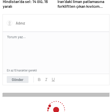
Hindistan’da sel: 14 ölü, 16
İran’daki liman patlamasına
yaralı
forkliftten çıkan kıvılcım
neden olmuş
En az 10 karakter gerekli
Gönder