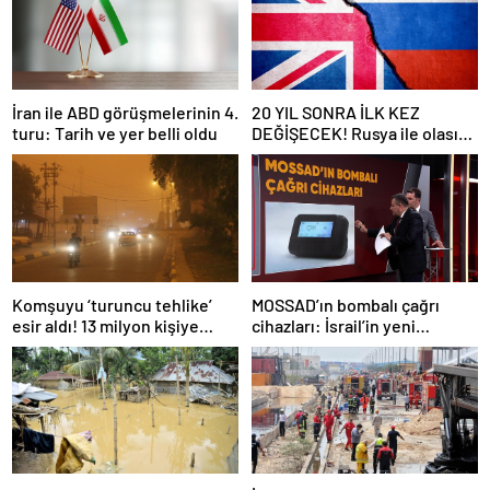
İran ile ABD görüşmelerinin 4.
20 YIL SONRA İLK KEZ
turu: Tarih ve yer belli oldu
DEĞİŞECEK! Rusya ile olası
savaş… İngiltere’nin gizli
planı güncelleniyor!
Komşuyu ‘turuncu tehlike’
MOSSAD’ın bombalı çağrı
esir aldı! 13 milyon kişiye
cihazları: İsrail’in yeni
“evde kalın” uyarısı…
suikastını MİT önledi