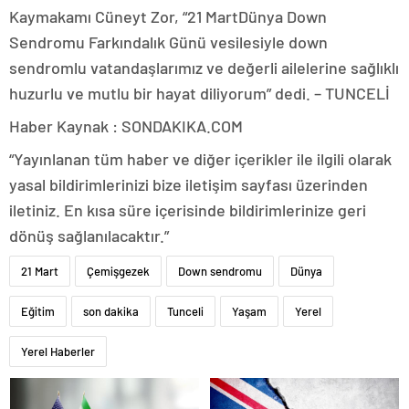
Kaymakamı Cüneyt Zor, “21 MartDünya Down
Sendromu Farkındalık Günü vesilesiyle down
sendromlu vatandaşlarımız ve değerli ailelerine sağlıklı
huzurlu ve mutlu bir hayat diliyorum” dedi. – TUNCELİ
Haber Kaynak : SONDAKIKA.COM
“Yayınlanan tüm haber ve diğer içerikler ile ilgili olarak
yasal bildirimlerinizi bize iletişim sayfası üzerinden
iletiniz. En kısa süre içerisinde bildirimlerinize geri
dönüş sağlanılacaktır.”
21 Mart
Çemişgezek
Down sendromu
Dünya
Eğitim
son dakika
Tunceli
Yaşam
Yerel
Yerel Haberler