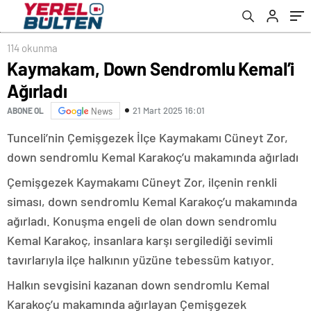
114 okunma
Kaymakam, Down Sendromlu Kemal’i
Ağırladı
21 Mart 2025 16:01
ABONE OL
News
Tunceli’nin Çemişgezek İlçe Kaymakamı Cüneyt Zor,
down sendromlu Kemal Karakoç’u makamında ağırladı
Çemişgezek Kaymakamı Cüneyt Zor, ilçenin renkli
siması, down sendromlu Kemal Karakoç’u makamında
ağırladı. Konuşma engeli de olan down sendromlu
Kemal Karakoç, insanlara karşı sergilediği sevimli
tavırlarıyla ilçe halkının yüzüne tebessüm katıyor.
Halkın sevgisini kazanan down sendromlu Kemal
Karakoç’u makamında ağırlayan Çemişgezek