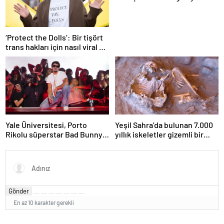
iskeleti bulundu
‘Protect the Dolls’: Bir tişört
trans hakları için nasıl viral bir
sembol haline geldi?
Yale Üniversitesi, Porto
Yeşil Sahra’da bulunan 7.000
Rikolu süperstar Bad Bunny
yıllık iskeletler gizemli bir
üzerine ders açıyor
insan soyunu ortaya çıkardı
Gönder
En az 10 karakter gerekli