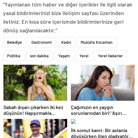
“Yayınlanan tüm haber ve diğer içerikler ile ilgili olarak
yasal bildirimlerinizi bize iletişim sayfası üzerinden
iletiniz. En kısa süre içerisinde bildirimlerinize geri
dönüş sağlanılacaktır.”
Belediye
Gastronomi
Kadın
Mustafa Kocaman
Politika
son dakika
Yaşam
Yerel
Yerel Haberler
Sabah dışarı çıkarken iki kez
Çağımızın en yaygın
düşünün! Hapşırmakla
sorunlarından biri! ‘Aşırı
başlayıp astıma
düşünmeyle başa çıkmak
dönüşebiliyor
mümkün’
İlk somut kanıt: Bir aslanla
dövüşürken ölen gladyatörün