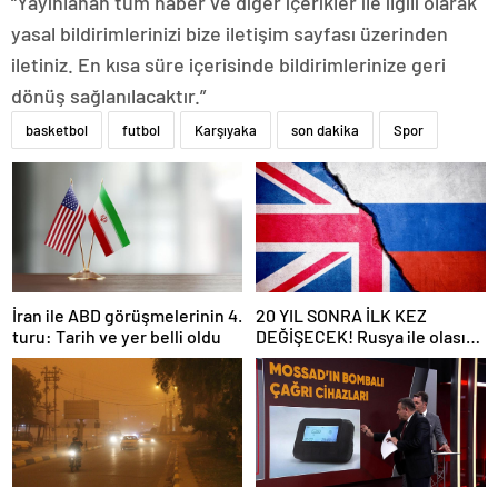
“Yayınlanan tüm haber ve diğer içerikler ile ilgili olarak
yasal bildirimlerinizi bize iletişim sayfası üzerinden
iletiniz. En kısa süre içerisinde bildirimlerinize geri
dönüş sağlanılacaktır.”
basketbol
futbol
Karşıyaka
son dakika
Spor
İran ile ABD görüşmelerinin 4.
20 YIL SONRA İLK KEZ
turu: Tarih ve yer belli oldu
DEĞİŞECEK! Rusya ile olası
savaş… İngiltere’nin gizli
planı güncelleniyor!