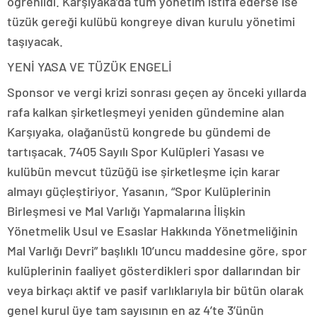
öğrenildi. Karşıyaka’da tüm yönetim istifa ederse ise
tüzük gereği kulübü kongreye divan kurulu yönetimi
taşıyacak.
YENİ YASA VE TÜZÜK ENGELİ
Sponsor ve vergi krizi sonrası geçen ay önceki yıllarda
rafa kalkan şirketleşmeyi yeniden gündemine alan
Karşıyaka, olağanüstü kongrede bu gündemi de
tartışacak. 7405 Sayılı Spor Kulüpleri Yasası ve
kulübün mevcut tüzüğü ise şirketleşme için karar
almayı güçleştiriyor. Yasanın, “Spor Kulüplerinin
Birleşmesi ve Mal Varlığı Yapmalarına İlişkin
Yönetmelik Usul ve Esaslar Hakkında Yönetmeliğinin
Mal Varlığı Devri” başlıklı 10’uncu maddesine göre, spor
kulüplerinin faaliyet gösterdikleri spor dallarından bir
veya birkaçı aktif ve pasif varlıklarıyla bir bütün olarak
genel kurul üye tam sayısının en az 4’te 3’ünün