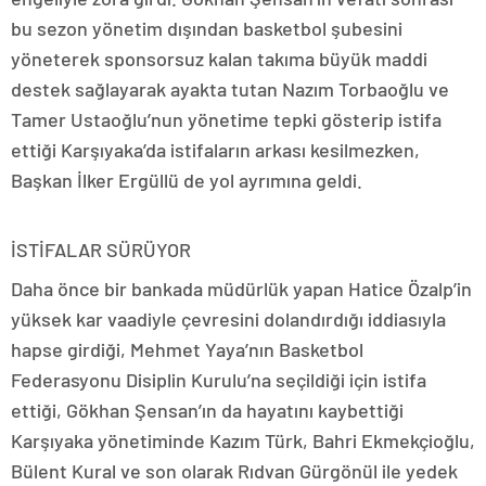
bu sezon yönetim dışından basketbol şubesini
yöneterek sponsorsuz kalan takıma büyük maddi
destek sağlayarak ayakta tutan Nazım Torbaoğlu ve
Tamer Ustaoğlu’nun yönetime tepki gösterip istifa
ettiği Karşıyaka’da istifaların arkası kesilmezken,
Başkan İlker Ergüllü de yol ayrımına geldi.
İSTİFALAR SÜRÜYOR
Daha önce bir bankada müdürlük yapan Hatice Özalp’in
yüksek kar vaadiyle çevresini dolandırdığı iddiasıyla
hapse girdiği, Mehmet Yaya’nın Basketbol
Federasyonu Disiplin Kurulu’na seçildiği için istifa
ettiği, Gökhan Şensan’ın da hayatını kaybettiği
Karşıyaka yönetiminde Kazım Türk, Bahri Ekmekçioğlu,
Bülent Kural ve son olarak Rıdvan Gürgönül ile yedek