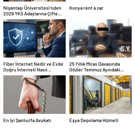
Nişantaşı Üniversitesi’nden
Konya rent a car
2026 YKS Adaylarına Çifte
Güvence: Sabit Ücret ve
Kesintisiz Burs
Fiber İnternet Nedir ve Evde
25 Yıllık Miras Davasında
Doğru İnterneti Nasıl
Gözler Temmuz Ayındaki
Seçersiniz
Karar Duruşmasına Çevrildi
En Iyi Şanlıurfa Avukatı
Eşya Depolama Hizmeti