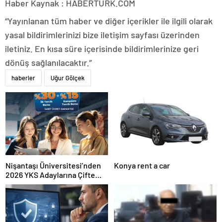
Haber Kaynak : HABERTURK.COM
“Yayınlanan tüm haber ve diğer içerikler ile ilgili olarak
yasal bildirimlerinizi bize iletişim sayfası üzerinden
iletiniz. En kısa süre içerisinde bildirimlerinize geri
dönüş sağlanılacaktır.”
haberler
Uğur Gölçek
Nişantaşı Üniversitesi’nden
Konya rent a car
2026 YKS Adaylarına Çifte
Güvence: Sabit Ücret ve
Kesintisiz Burs