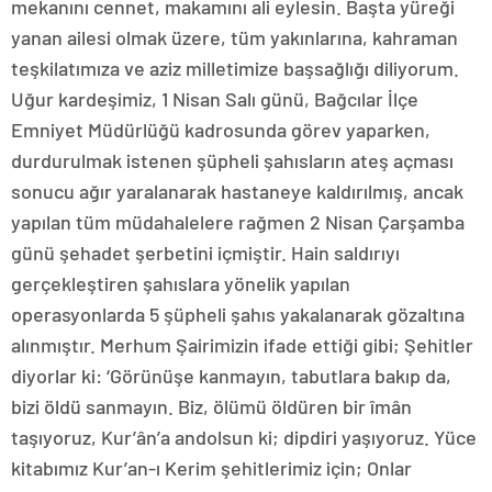
mekanını cennet, makamını ali eylesin. Başta yüreği
yanan ailesi olmak üzere, tüm yakınlarına, kahraman
teşkilatımıza ve aziz milletimize başsağlığı diliyorum.
Uğur kardeşimiz, 1 Nisan Salı günü, Bağcılar İlçe
Emniyet Müdürlüğü kadrosunda görev yaparken,
durdurulmak istenen şüpheli şahısların ateş açması
sonucu ağır yaralanarak hastaneye kaldırılmış, ancak
yapılan tüm müdahalelere rağmen 2 Nisan Çarşamba
günü şehadet şerbetini içmiştir. Hain saldırıyı
gerçekleştiren şahıslara yönelik yapılan
operasyonlarda 5 şüpheli şahıs yakalanarak gözaltına
alınmıştır. Merhum Şairimizin ifade ettiği gibi; Şehitler
diyorlar ki: ‘Görünüşe kanmayın, tabutlara bakıp da,
bizi öldü sanmayın. Biz, ölümü öldüren bir îmân
taşıyoruz, Kur’ân’a andolsun ki; dipdiri yaşıyoruz. Yüce
kitabımız Kur’an-ı Kerim şehitlerimiz için; Onlar