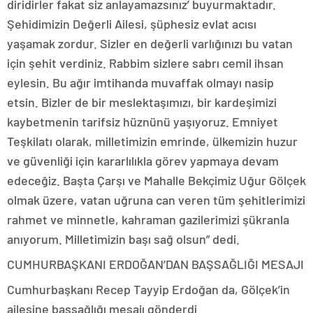
diridirler fakat siz anlayamazsınız’ buyurmaktadır.
Şehidimizin Değerli Ailesi, şüphesiz evlat acısı
yaşamak zordur. Sizler en değerli varlığınızı bu vatan
için şehit verdiniz. Rabbim sizlere sabrı cemil ihsan
eylesin. Bu ağır imtihanda muvaffak olmayı nasip
etsin. Bizler de bir meslektaşımızı, bir kardeşimizi
kaybetmenin tarifsiz hüznünü yaşıyoruz. Emniyet
Teşkilatı olarak, milletimizin emrinde, ülkemizin huzur
ve güvenliği için kararlılıkla görev yapmaya devam
edeceğiz. Başta Çarşı ve Mahalle Bekçimiz Uğur Gölçek
olmak üzere, vatan uğruna can veren tüm şehitlerimizi
rahmet ve minnetle, kahraman gazilerimizi şükranla
anıyorum. Milletimizin başı sağ olsun” dedi.
CUMHURBAŞKANI ERDOĞAN’DAN BAŞSAĞLIĞI MESAJI
Cumhurbaşkanı Recep Tayyip Erdoğan da, Gölçek’in
ailesine başsağlığı mesajı gönderdi.