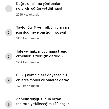
Doğru emzirme yöntemleri
nelerdir, sütün yettiği nasıl
1
anlaşılır?
2086 kez okundu
Taylor Swift yeni albüm planları
için düğmeye bastığını sosyal
2
medyadan duyurdu!
1633 kez okundu
Takı ve makyaj uyumuna trend
örnekleri sizler için derledik.
3
1534 kez okundu
Bu kış kombinlere doyacağınız
onlarca model ve onlarca detay.
4
1520 kez okundu
Annelik duygusunun ortak
tanımı diyebileceğimiz 10 başlık.
5