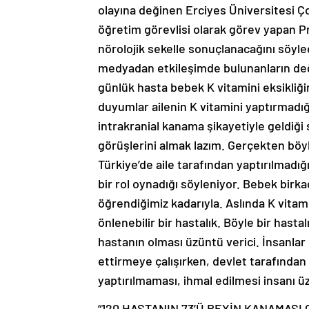
olayına değinen Erciyes Üniversitesi Ç
öğretim görevlisi olarak görev yapan Pr
nörolojik sekelle sonuçlanacağını söyled
medyadan etkileşimde bulunanların deği
günlük hasta bebek K vitamini eksikliği
duyumlar ailenin K vitamini yaptırmadığı
intrakranial kanama şikayetiyle geldiği 
görüşlerini almak lazım. Gerçekten böyl
Türkiye’de aile tarafından yaptırılmadı
bir rol oynadığı söyleniyor. Bebek birk
öğrendiğimiz kadarıyla. Aslında K vitam
önlenebilir bir hastalık. Böyle bir hasta
hastanın olması üzüntü verici. İnsanlar
ettirmeye çalışırken, devlet tarafından 
yaptırılmaması, ihmal edilmesi insanı üz
“120 HASTANIN 73’Ü BEYİN KANAMASI 