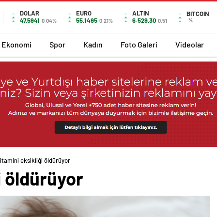
DOLAR
EURO
ALTIN
BITCOIN
47,5941
55,1495
6.529,30
%
0.04%
0.21%
0,51
Ekonomi
Spor
Kadın
Foto Galeri
Videolar
itamini eksikliği öldürüyor
i öldürüyor