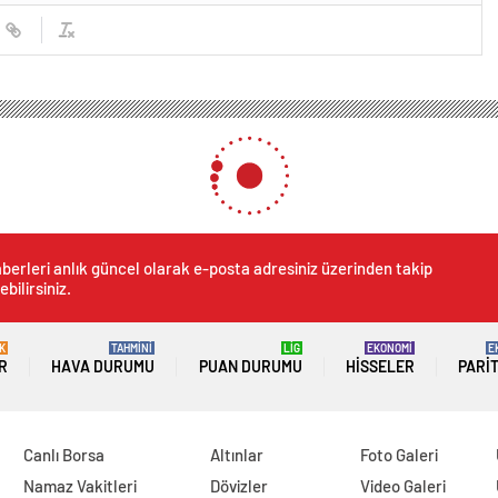
berleri anlık güncel olarak e-posta adresiniz üzerinden takip
ebilirsiniz.
K
TAHMİNİ
LİG
EKONOMİ
E
R
HAVA DURUMU
PUAN DURUMU
HISSELER
PARI
Canlı Borsa
Altınlar
Foto Galeri
Namaz Vakitleri
Dövizler
Video Galeri