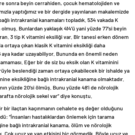
süre sonra beyin cerrahiden, çocuk hematolojiden ve
mızla yaptığımız ve bir dergide yayınlanan makalemizde
bağlı intrakranial kanamaları topladık. 534 vakada K
 olmuş. Bunlardan yaklaşık 414’ü yani yüzde 77’si beyin
an. 3 tip K vitamini eksiliği var. Bir tanesi erken dönem
tada ortaya çıkan klasik K vitamini eksikliği daha
 6 aya kadar uzayabiliyor. Bununda en önemli neden
lamaması. Eğer bir de siz bu eksik olan K vitaminini
yle beslendiği zaman ortaya çıkabilecek bir ishalde ya
ine eksikliğine bağlı intrakranial kanama olmaktadır.
nın yüzde 20’si ölmüş. Bunu yüzde 48’i de nörolojik
arafta nörolojik sekel var” diye konuştu.
ilir bir ilaçtan kaçınmanın cehalete eş değer olduğunu
rdü: “İnsanları hastalıklardan önlemek için tarama
iğine bağlı intrakranial kanama, ölüm ve nörolojik
lık. Çok ucuz ve yan etkisini hiç görmedik. Böyle ucuz ve