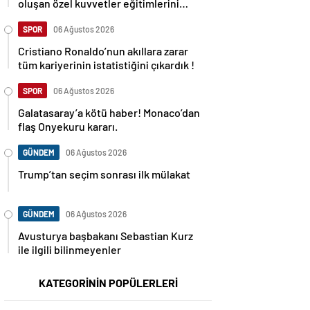
oluşan özel kuvvetler eğitimlerini
başlattı.
SPOR
06 Ağustos 2026
Cristiano Ronaldo’nun akıllara zarar
tüm kariyerinin istatistiğini çıkardık !
SPOR
06 Ağustos 2026
Galatasaray’a kötü haber! Monaco’dan
flaş Onyekuru kararı.
GÜNDEM
06 Ağustos 2026
Trump’tan seçim sonrası ilk mülakat
GÜNDEM
06 Ağustos 2026
Avusturya başbakanı Sebastian Kurz
ile ilgili bilinmeyenler
KATEGORİNİN POPÜLERLERİ