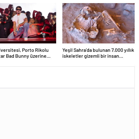
n’
iversitesi, Porto Rikolu
Yeşil Sahra’da bulunan 7.000 yıllık
ar Bad Bunny üzerine
iskeletler gizemli bir insan
ıyor
soyunu ortaya çıkardı