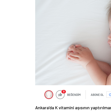
0
BEĞENDİM
ABONE OL
Ankara’da K vitamini aşısının yaptırıl