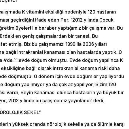
 çalışmada K vitamini eksikliği nedeniyle 120 hastanın
ası geçirdiğini ifade eden Per, “2012 yılında Çocuk
etim üyeleri ile beraber yaptığımız bir çalışma var. Bu
türdeki en geniş çalışmalardan bir tanesi. Bu
at etmiş. Biz bu çalışmamızı 1990 ila 2006 yılları
 bağlı intrakranial kanaması olan hastalarda yaptık. O
se 4’de 1’i evde doğum olmuştu. Evde doğum yapılınca K
i eksikliğine bağlı olarak intrakranial kanama riski daha
anede doğmuştu. O dönem için evde doğumlar yapılıyordu
de doğum yapılmıyor ya da çok az yapılıyor. Bizim 120
ı vardı. Beyin kanaması olunca hastaların ya büyük bir
yor. 2012 yılında bu çalışmamız yayınlandı” dedi.
NÖROLOJİK SEKEL”
erin yüksek oranda nörolojik sekelle ya da ölümle karşı