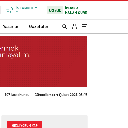
İMSAK'A
İSTANBUL
02:00
KALAN SÜRE
°
Yazarlar
Gazeteler
107 kez okundu
|
Güncelleme: 4 Şubat 2025 05:15
HIZLI YORUM YAP