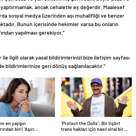
 ve yaptırmamak, ancak cehaletle eş değerdir. Maalesef
arda sosyal medya üzerinden aşı muhalifliği ve benzer
ktadır. Bunun içerisinde hekimler varsa bu onların
afından yapılması gerekiyor.”
le ilgili olarak yasal bildirimlerinizi bize iletişim sayfası
de bildirimlerinize geri dönüş sağlanılacaktır.”
ın en yaygın
‘Protect the Dolls’: Bir tişört
ından biri! ‘Aşırı
trans hakları için nasıl viral bir
eyle başa çıkmak
sembol haline geldi?