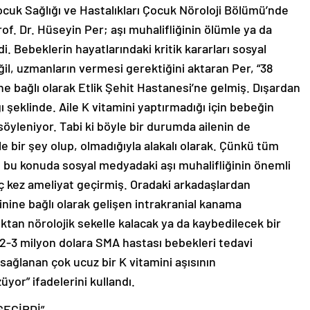
ocuk Sağlığı ve Hastalıkları Çocuk Nöroloji Bölümü’nde
of. Dr. Hüseyin Per; aşı muhalifliğinin ölümle ya da
i. Bebeklerin hayatlarındaki kritik kararları sosyal
l, uzmanların vermesi gerektiğini aktaran Per, “38
ne bağlı olarak Etlik Şehit Hastanesi’ne gelmiş. Dışardan
 şeklinde. Aile K vitamini yaptırmadığı için bebeğin
söyleniyor. Tabi ki böyle bir durumda ailenin de
e bir şey olup, olmadığıyla alakalı olarak. Çünkü tüm
ğı bu konuda sosyal medyadaki aşı muhalifliğinin önemli
aç kez ameliyat geçirmiş. Oradaki arkadaşlardan
inine bağlı olarak gelişen intrakranial kanama
lıktan nörolojik sekelle kalacak ya da kaybedilecek bir
 2-3 milyon dolara SMA hastası bebekleri tedavi
sağlanan çok ucuz bir K vitamini aşısının
üyor” ifadelerini kullandı.
GEÇİRDİ”