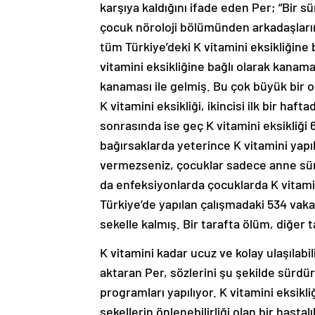
karşıya kaldığını ifade eden Per; “Bir 
çocuk nöroloji bölümünden arkadaşları
tüm Türkiye’deki K vitamini eksikliğine 
vitamini eksikliğine bağlı olarak kanama
kanaması ile gelmiş. Bu çok büyük bir or
K vitamini eksikliği, ikincisi ilk bir haf
sonrasında ise geç K vitamini eksikliği
bağırsaklarda yeterince K vitamini yapı
vermezseniz, çocuklar sadece anne sürü
da enfeksiyonlarda çocuklarda K vitamin
Türkiye’de yapılan çalışmadaki 534 vaka
sekelle kalmış. Bir tarafta ölüm, diğer t
K vitamini kadar ucuz ve kolay ulaşılab
aktaran Per, sözlerini şu şekilde sürdü
programları yapılıyor. K vitamini eksikl
sekellerin önlenebilirliği olan bir hasta