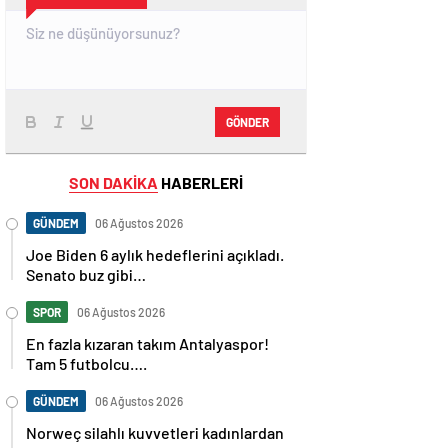
GÖNDER
SON DAKİKA
HABERLERİ
GÜNDEM
06 Ağustos 2026
Joe Biden 6 aylık hedeflerini açıkladı.
Senato buz gibi…
SPOR
06 Ağustos 2026
En fazla kızaran takım Antalyaspor!
Tam 5 futbolcu….
GÜNDEM
06 Ağustos 2026
Norweç silahlı kuvvetleri kadınlardan