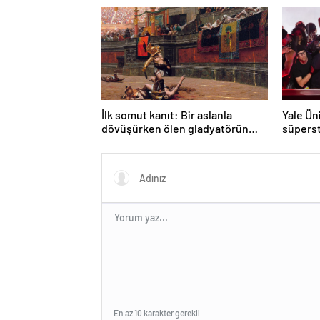
mümkü
İlk somut kanıt: Bir aslanla
Yale Ün
dövüşürken ölen gladyatörün
süperst
iskeleti bulundu
ders aç
En az 10 karakter gerekli