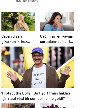
1513 kez okundu
Sabah dışarı
Çağımızın en yaygın
çıkarken iki kez
sorunlarından biri!
düşünün!
‘Aşırı düşünmeyle
Hapşırmakla
başa çıkmak
başlayıp astıma
mümkün’
dönüşebiliyor
‘Protect the Dolls’: Bir tişört trans hakları
için nasıl viral bir sembol haline geldi?