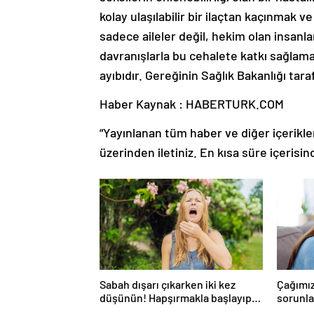
kolay ulaşılabilir bir ilaçtan kaçınmak
sadece aileler değil, hekim olan insanl
davranışlarla bu cehalete katkı sağlama
ayıbıdır. Gereğinin Sağlık Bakanlığı tar
Haber Kaynak : HABERTURK.COM
“Yayınlanan tüm haber ve diğer içerikler i
üzerinden iletiniz. En kısa süre içerisin
Sabah dışarı çıkarken iki kez
Çağımız
düşünün! Hapşırmakla başlayıp
sorunlar
astıma dönüşebiliyor
düşünm