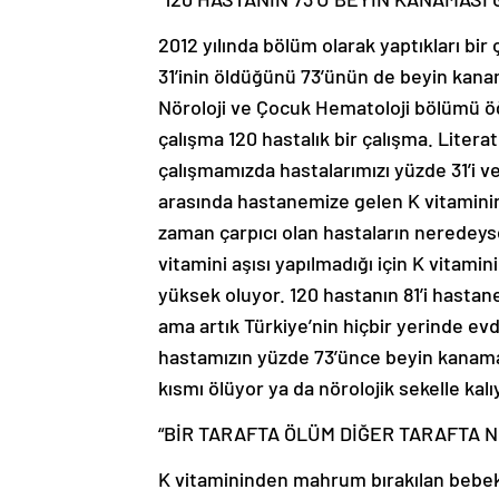
2012 yılında bölüm olarak yaptıkları bir
31’inin öldüğünü 73’ünün de beyin kanam
Nöroloji ve Çocuk Hematoloji bölümü öğr
çalışma 120 hastalık bir çalışma. Litera
çalışmamızda hastalarımızı yüzde 31’i vef
arasında hastanemize gelen K vitaminine
zaman çarpıcı olan hastaların neredey
vitamini aşısı yapılmadığı için K vitamin
yüksek oluyor. 120 hastanın 81’i hast
ama artık Türkiye’nin hiçbir yerinde ev
hastamızın yüzde 73’ünce beyin kanamas
kısmı ölüyor ya da nörolojik sekelle kalı
“BİR TARAFTA ÖLÜM DİĞER TARAFTA 
K vitamininden mahrum bırakılan bebekl