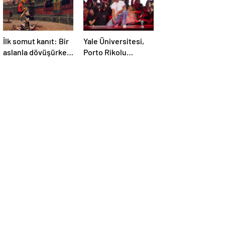
İlk somut kanıt: Bir
Yale Üniversitesi,
aslanla dövüşürken
Porto Rikolu
ölen gladyatörün
süperstar Bad
iskeleti bulundu
Bunny üzerine ders
açıyor