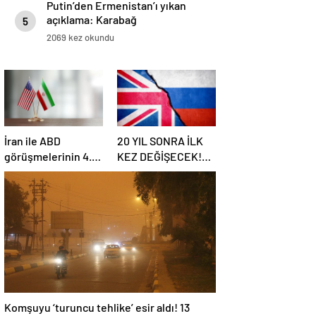
Putin’den Ermenistan’ı yıkan
açıklama: Karabağ
5
Azerbaycan’ın ayrılmaz bir
2069 kez okundu
parçasıdır!
İran ile ABD
20 YIL SONRA İLK
görüşmelerinin 4.
KEZ DEĞİŞECEK!
turu: Tarih ve yer
Rusya ile olası
belli oldu
savaş…
İngiltere’nin gizli
planı güncelleniyor!
Komşuyu ‘turuncu tehlike’ esir aldı! 13