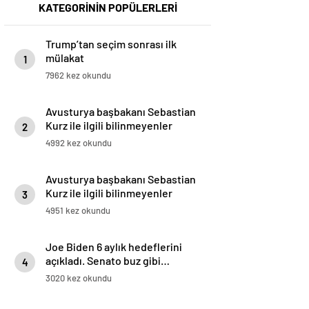
KATEGORİNİN POPÜLERLERİ
Trump’tan seçim sonrası ilk
mülakat
1
7962 kez okundu
Avusturya başbakanı Sebastian
Kurz ile ilgili bilinmeyenler
2
4992 kez okundu
Avusturya başbakanı Sebastian
Kurz ile ilgili bilinmeyenler
3
4951 kez okundu
Joe Biden 6 aylık hedeflerini
açıkladı. Senato buz gibi…
4
3020 kez okundu