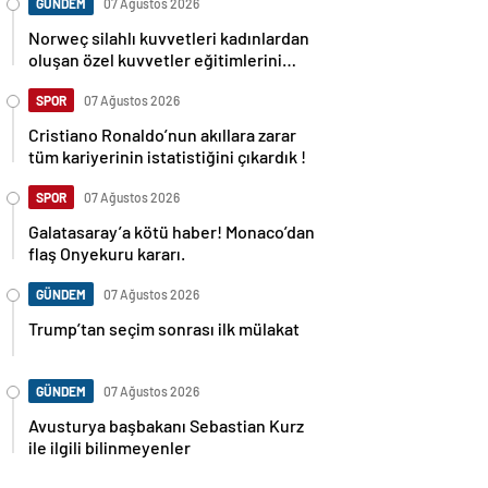
GÜNDEM
07 Ağustos 2026
Norweç silahlı kuvvetleri kadınlardan
oluşan özel kuvvetler eğitimlerini
başlattı.
SPOR
07 Ağustos 2026
Cristiano Ronaldo’nun akıllara zarar
tüm kariyerinin istatistiğini çıkardık !
SPOR
07 Ağustos 2026
Galatasaray’a kötü haber! Monaco’dan
flaş Onyekuru kararı.
GÜNDEM
07 Ağustos 2026
Trump’tan seçim sonrası ilk mülakat
GÜNDEM
07 Ağustos 2026
Avusturya başbakanı Sebastian Kurz
ile ilgili bilinmeyenler