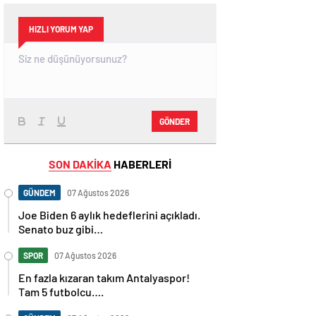
HIZLI YORUM YAP
GÖNDER
SON DAKİKA
HABERLERİ
GÜNDEM
07 Ağustos 2026
Joe Biden 6 aylık hedeflerini açıkladı.
Senato buz gibi…
SPOR
07 Ağustos 2026
En fazla kızaran takım Antalyaspor!
Tam 5 futbolcu….