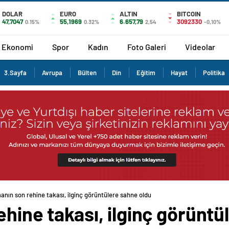
DOLAR
EURO
ALTIN
BITCOIN
47,7047
55,1969
6.657,79
3092330
0.15%
0.32%
2,54
-0,10%
Ekonomi
Spor
Kadın
Foto Galeri
Videolar
3.Sayfa
Avrupa
Bülten
Din
Eğitim
Hayat
Politika
anın son rehine takası, ilginç görüntülere sahne oldu
ehine takası, ilginç görüntü