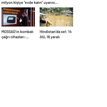
milyon kişiye “evde kalın” uyarısı…
MOSSAD’ın bombalı
Hindistan’da sel: 14
çağrı cihazları:
ölü, 16 yaralı
İsrail’in yeni
suikastını MİT
önledi