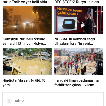
turu: Tarih ve yer belli oldu
DEĞİŞECEK! Rusya ile olası
savaş… İngiltere’nin gizli
planı güncelleniyor!
Komşuyu ‘turuncu tehlike’
MOSSAD’ın bombalı çağrı
esir aldı! 13 milyon kişiye
cihazları: İsrail’in yeni
“evde kalın” uyarısı…
suikastını MİT önledi
Hindistan’da sel: 14 ölü, 16
İran’daki liman patlamasına
yaralı
forkliftten çıkan kıvılcım
neden olmuş