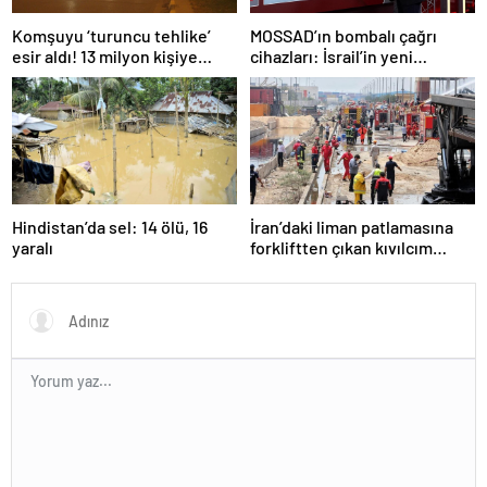
Komşuyu ‘turuncu tehlike’
MOSSAD’ın bombalı çağrı
esir aldı! 13 milyon kişiye
cihazları: İsrail’in yeni
“evde kalın” uyarısı…
suikastını MİT önledi
Hindistan’da sel: 14 ölü, 16
İran’daki liman patlamasına
yaralı
forkliftten çıkan kıvılcım
neden olmuş