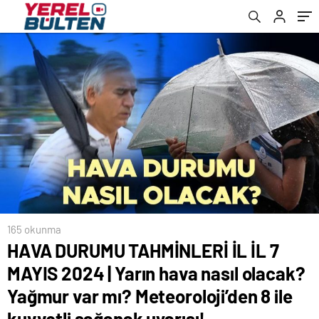
mı? Meteoroloji’den 8 ile kuvvetli sağanak
sonuçları açıklandı mı, sonuçlar nasıl
uyarısı!
öğrenilir? İOKBS (Bursluluk sınavı) sonuç
tarihi bilgisi!
165 okunma
HAVA DURUMU TAHMİNLERİ İL İL 7
MAYIS 2024 | Yarın hava nasıl olacak?
Yağmur var mı? Meteoroloji’den 8 ile
kuvvetli sağanak uyarısı!