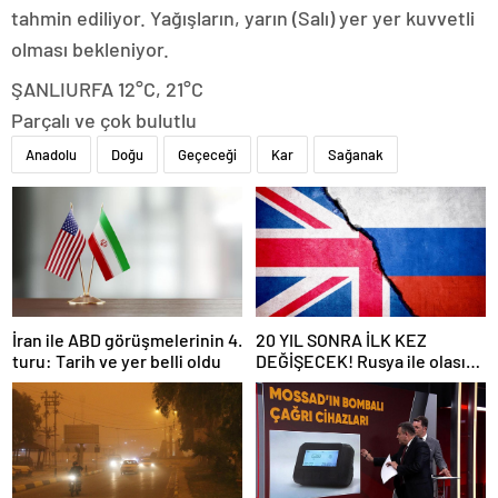
tahmin ediliyor. Yağışların, yarın (Salı) yer yer kuvvetli
olması bekleniyor.
ŞANLIURFA 12°C, 21°C
Parçalı ve çok bulutlu
Anadolu
Doğu
Geçeceği
Kar
Sağanak
İran ile ABD görüşmelerinin 4.
20 YIL SONRA İLK KEZ
turu: Tarih ve yer belli oldu
DEĞİŞECEK! Rusya ile olası
savaş… İngiltere’nin gizli
planı güncelleniyor!