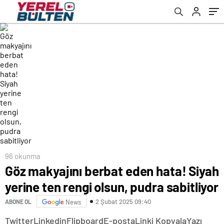
96 okunma
Göz makyajını berbat eden hata! Siyah
yerine ten rengi olsun, pudra sabitliyor
2 Şubat 2025 09:40
ABONE OL
News
Twitter
Linkedin
Flipboard
E-posta
Linki Kopyala
Yazı