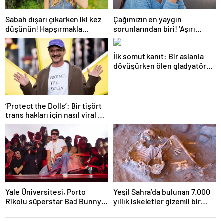
Sabah dışarı çıkarken iki kez
Çağımızın en yaygın
düşünün! Hapşırmakla
sorunlarından biri! ‘Aşırı
başlayıp astıma
düşünmeyle başa çıkmak
dönüşebiliyor
mümkün’
İlk somut kanıt: Bir aslanla
dövüşürken ölen gladyatörün
iskeleti bulundu
‘Protect the Dolls’: Bir tişört
trans hakları için nasıl viral bir
sembol haline geldi?
Yale Üniversitesi, Porto
Yeşil Sahra’da bulunan 7.000
Rikolu süperstar Bad Bunny
yıllık iskeletler gizemli bir
üzerine ders açıyor
insan soyunu ortaya çıkardı